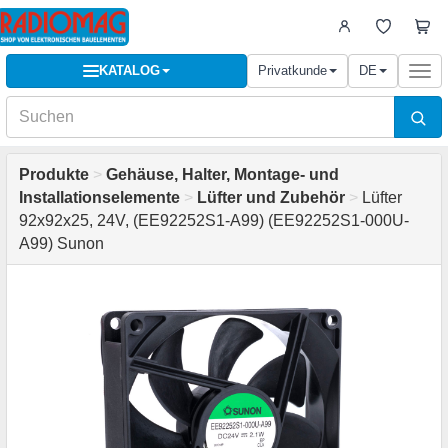
KATALOG
Privatkunde
DE
Togg
navi
Produkte
>
Gehäuse, Halter, Montage- und
Installationselemente
>
Lüfter und Zubehör
>
Lüfter
92x92x25, 24V, (EE92252S1-A99) (EE92252S1-000U-
A99) Sunon