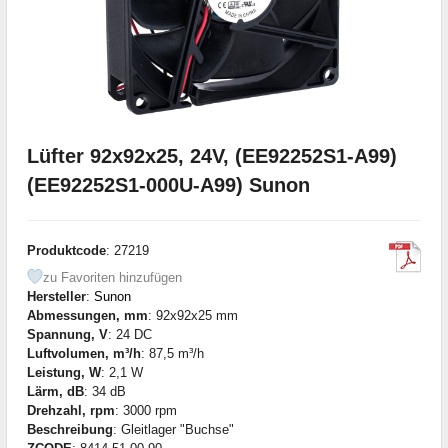
Lüfter 92x92x25, 24V, (EE92252S1-A99)
(EE92252S1-000U-A99) Sunon
Produktcode
: 27219
zu Favoriten hinzufügen
Hersteller
:
Sunon
Abmessungen, mm
: 92x92x25 mm
Spannung, V
: 24 DC
Luftvolumen, m³/h
: 87,5 m³/h
Leistung, W
: 2,1 W
Lärm, dB
: 34 dB
Drehzahl, rpm
: 3000 rpm
Beschreibung
: Gleitlager "Buchse"