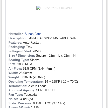
Hersteller
:
Sunon Fans
Description:
FAN AXIAL 92X25MM 24VDC WIRE
Features:
Auto Restart
Packaging:
Tray
Voltage - Rated:
24VDC
Size / Dimension:
Square - 92mm L x 92mm H
Bearing Type:
Sleeve
RPM:
3000 RPM
Air Flow:
51.5 CFM (1.44m³/min)
Width:
25.00mm
Weight:
0.207 lb (93.89 g)
Operating Temperature:
14 ~ 158°F (-10 ~ 70°C)
Termination:
2 Wire Leads
Approval Agency:
CUR, TUV, UL
Fan Type:
Tubeaxial
Noise:
34.0dB(A)
Static Pressure:
0.150 in H2O (37.4 Pa)
Power (Watts):
2.1 W