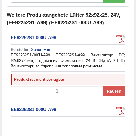
Weitere Produktangebote Lüfter 92x92x25, 24V,
(EE92252S1-A99) (EE92252S1-000U-A99)
EE92252S1-000U-A99
Hersteller
:
Sunon Fan
EE92252S1-000U-A99 EE92252S1-A99 Вентилятор: DC;
92x92x25мм; Подшипник: скольжения; 24 В; 34дБА 2.1 Вт
Вентилятори та Управління тепловими режимами
Produkt ist nicht verfügbar
kaufen
EE92252S1-000U-A99