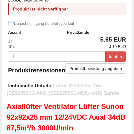
ZCODE
: 8414 51 00 90
Produkt ist nicht verfügbar
Benachrichtigung bei Verfügbarkeit
Anzahl
Privatkunde
5.65 EUR
1+
10+
4.19 EUR
kaufen
Produktbewertung abgeben
Produktrezensionen
Technische Details
Lüfter 92x92x25, 24V,
(EE92252S1-A99) (EE92252S1-000U-A99) Sunon
Axiallüfter Ventilator
Lüfter Sunon
92x92x25 mm 12/24VDC Axial 34dB
87,5m³/h 3000U/min