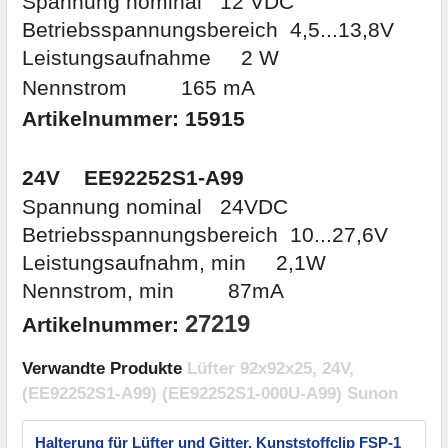
Spannung nominal 12 VDC
Betriebsspannungsbereich 4,5...13,8V
Leistungsaufnahme 2 W
Nennstrom
165 mA
Artikelnummer:
15915
24V
EE92252S1-A99
Spannung nominal 24VDC
Betriebsspannungsbereich 10...27,6V
Leistungsaufnahm, min 2,1W
Nennstrom, min 87mA
27219
Artikelnummer:
Verwandte Produkte
Lüfter 92x92x25, 24V,
(EE92252S1-A99) (EE92252S1-000U-A99) Sunon
Halterung für Lüfter und Gitter, Kunststoffclip FSP-1