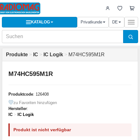
KATALOG
Privatkunde
DE
Togg
navi
Produkte
>
IC
>
IC Logik
>
M74HC595M1R
M74HC595M1R
Produktcode
: 126408
zu Favoriten hinzufügen
Hersteller
:
IC
>
IC Logik
Produkt ist nicht verfügbar