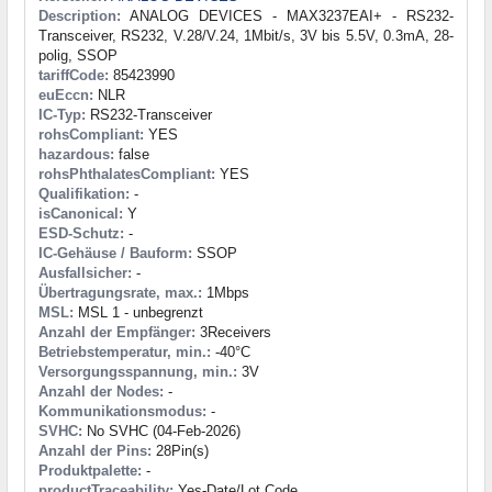
Description:
ANALOG DEVICES - MAX3237EAI+ - RS232-
Transceiver, RS232, V.28/V.24, 1Mbit/s, 3V bis 5.5V, 0.3mA, 28-
polig, SSOP
tariffCode:
85423990
euEccn:
NLR
IC-Typ:
RS232-Transceiver
rohsCompliant:
YES
hazardous:
false
rohsPhthalatesCompliant:
YES
Qualifikation:
-
isCanonical:
Y
ESD-Schutz:
-
IC-Gehäuse / Bauform:
SSOP
Ausfallsicher:
-
Übertragungsrate, max.:
1Mbps
MSL:
MSL 1 - unbegrenzt
Anzahl der Empfänger:
3Receivers
Betriebstemperatur, min.:
-40°C
Versorgungsspannung, min.:
3V
Anzahl der Nodes:
-
Kommunikationsmodus:
-
SVHC:
No SVHC (04-Feb-2026)
Anzahl der Pins:
28Pin(s)
Produktpalette:
-
productTraceability:
Yes-Date/Lot Code