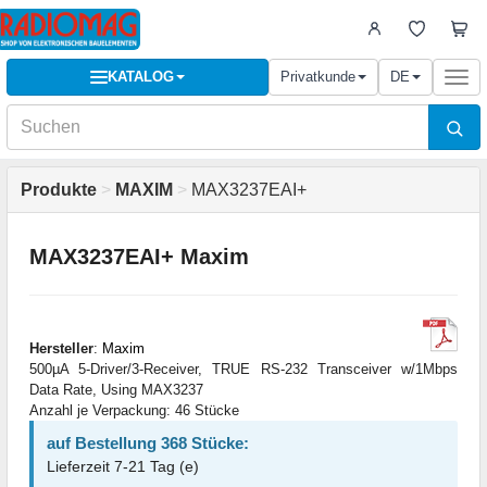
KATALOG
Privatkunde
DE
Togg
navi
Produkte
>
MAXIM
>
MAX3237EAI+
MAX3237EAI+ Maxim
Hersteller
:
Maxim
500µA 5-Driver/3-Receiver, TRUE RS-232 Transceiver w/1Mbps
Data Rate, Using MAX3237
Anzahl je Verpackung: 46 Stücke
auf Bestellung 368 Stücke:
Lieferzeit 7-21 Tag (e)