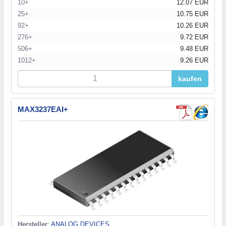
10+
12.07 EUR
25+
10.75 EUR
92+
10.26 EUR
276+
9.72 EUR
506+
9.48 EUR
1012+
9.26 EUR
kaufen
MAX3237EAI+
Hersteller
:
ANALOG DEVICES