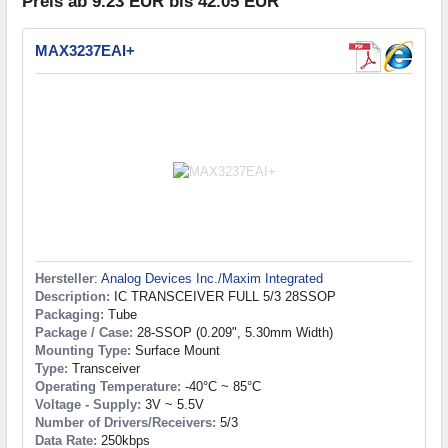
Preis ab 9.23 EUR bis 42.05 EUR
MAX3237EAI+
Hersteller
:
Analog Devices Inc./Maxim Integrated
Description:
IC TRANSCEIVER FULL 5/3 28SSOP
Packaging:
Tube
Package / Case:
28-SSOP (0.209", 5.30mm Width)
Mounting Type:
Surface Mount
Type:
Transceiver
Operating Temperature:
-40°C ~ 85°C
Voltage - Supply:
3V ~ 5.5V
Number of Drivers/Receivers:
5/3
Data Rate:
250kbps