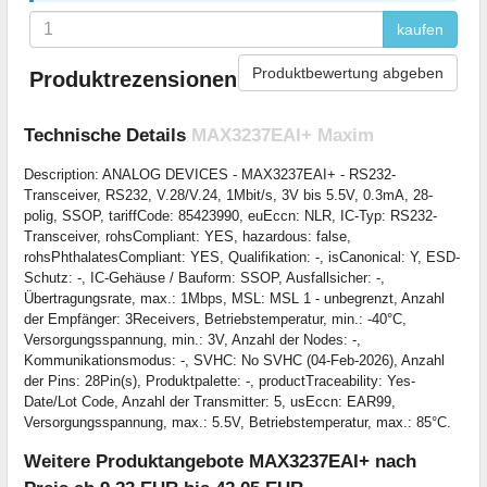
kaufen
Produktbewertung abgeben
Produktrezensionen
Technische Details
MAX3237EAI+ Maxim
Description: ANALOG DEVICES - MAX3237EAI+ - RS232-
Transceiver, RS232, V.28/V.24, 1Mbit/s, 3V bis 5.5V, 0.3mA, 28-
polig, SSOP, tariffCode: 85423990, euEccn: NLR, IC-Typ: RS232-
Transceiver, rohsCompliant: YES, hazardous: false,
rohsPhthalatesCompliant: YES, Qualifikation: -, isCanonical: Y, ESD-
Schutz: -, IC-Gehäuse / Bauform: SSOP, Ausfallsicher: -,
Übertragungsrate, max.: 1Mbps, MSL: MSL 1 - unbegrenzt, Anzahl
der Empfänger: 3Receivers, Betriebstemperatur, min.: -40°C,
Versorgungsspannung, min.: 3V, Anzahl der Nodes: -,
Kommunikationsmodus: -, SVHC: No SVHC (04-Feb-2026), Anzahl
der Pins: 28Pin(s), Produktpalette: -, productTraceability: Yes-
Date/Lot Code, Anzahl der Transmitter: 5, usEccn: EAR99,
Versorgungsspannung, max.: 5.5V, Betriebstemperatur, max.: 85°C.
Weitere Produktangebote MAX3237EAI+ nach