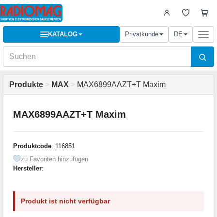
KATALOG
Privatkunde
DE
Togg
navi
Produkte
>
MAX
>
MAX6899AAZT+T Maxim
MAX6899AAZT+T Maxim
Produktcode
: 116851
zu Favoriten hinzufügen
Hersteller
:
Produkt ist nicht verfügbar