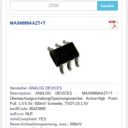
kaufen
MAX6899AAZT+T
Hersteller
:
ANALOG DEVICES
Description:
ANALOG DEVICES - MAX6899AAZT+T -
Überwachungsschaltung/Spannungswächter Active-High Push-
Pull, 1.5-5.5V, 500mV Schwelle, TSOT-23-1.5V
tariffCode:
85423990
euEccn:
NLR
rohsCompliant:
YES
Reset-Schwellenspannung, max.:
509mV