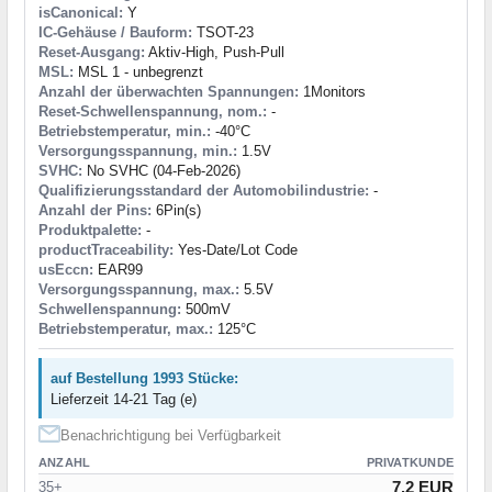
isCanonical:
Y
IC-Gehäuse / Bauform:
TSOT-23
Reset-Ausgang:
Aktiv-High, Push-Pull
MSL:
MSL 1 - unbegrenzt
Anzahl der überwachten Spannungen:
1Monitors
Reset-Schwellenspannung, nom.:
-
Betriebstemperatur, min.:
-40°C
Versorgungsspannung, min.:
1.5V
SVHC:
No SVHC (04-Feb-2026)
Qualifizierungsstandard der Automobilindustrie:
-
Anzahl der Pins:
6Pin(s)
Produktpalette:
-
productTraceability:
Yes-Date/Lot Code
usEccn:
EAR99
Versorgungsspannung, max.:
5.5V
Schwellenspannung:
500mV
Betriebstemperatur, max.:
125°C
auf Bestellung 1993 Stücke:
Lieferzeit 14-21 Tag (e)
Benachrichtigung bei Verfügbarkeit
ANZAHL
PRIVATKUNDE
7.2 EUR
35+