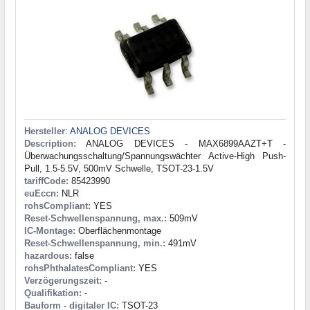
Hersteller
:
ANALOG DEVICES
Description:
ANALOG DEVICES - MAX6899AAZT+T -
Überwachungsschaltung/Spannungswächter Active-High Push-
Pull, 1.5-5.5V, 500mV Schwelle, TSOT-23-1.5V
tariffCode:
85423990
euEccn:
NLR
rohsCompliant:
YES
Reset-Schwellenspannung, max.:
509mV
IC-Montage:
Oberflächenmontage
Reset-Schwellenspannung, min.:
491mV
hazardous:
false
rohsPhthalatesCompliant:
YES
Verzögerungszeit:
-
Qualifikation:
-
Bauform - digitaler IC:
TSOT-23