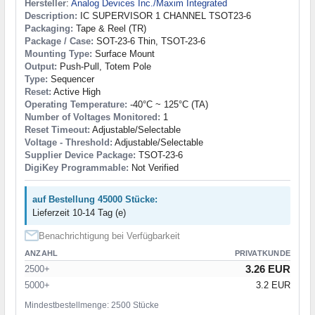
Hersteller
:
Analog Devices Inc./Maxim Integrated
Description:
IC SUPERVISOR 1 CHANNEL TSOT23-6
Packaging:
Tape & Reel (TR)
Package / Case:
SOT-23-6 Thin, TSOT-23-6
Mounting Type:
Surface Mount
Output:
Push-Pull, Totem Pole
Type:
Sequencer
Reset:
Active High
Operating Temperature:
-40°C ~ 125°C (TA)
Number of Voltages Monitored:
1
Reset Timeout:
Adjustable/Selectable
Voltage - Threshold:
Adjustable/Selectable
Supplier Device Package:
TSOT-23-6
DigiKey Programmable:
Not Verified
auf Bestellung 45000 Stücke:
Lieferzeit 10-14 Tag (e)
Benachrichtigung bei Verfügbarkeit
ANZAHL
PRIVATKUNDE
3.26 EUR
2500+
5000+
3.2 EUR
Mindestbestellmenge: 2500 Stücke