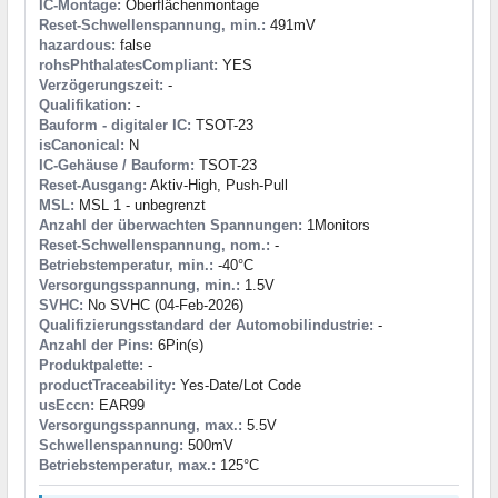
IC-Montage:
Oberflächenmontage
Reset-Schwellenspannung, min.:
491mV
hazardous:
false
rohsPhthalatesCompliant:
YES
Verzögerungszeit:
-
Qualifikation:
-
Bauform - digitaler IC:
TSOT-23
isCanonical:
N
IC-Gehäuse / Bauform:
TSOT-23
Reset-Ausgang:
Aktiv-High, Push-Pull
MSL:
MSL 1 - unbegrenzt
Anzahl der überwachten Spannungen:
1Monitors
Reset-Schwellenspannung, nom.:
-
Betriebstemperatur, min.:
-40°C
Versorgungsspannung, min.:
1.5V
SVHC:
No SVHC (04-Feb-2026)
Qualifizierungsstandard der Automobilindustrie:
-
Anzahl der Pins:
6Pin(s)
Produktpalette:
-
productTraceability:
Yes-Date/Lot Code
usEccn:
EAR99
Versorgungsspannung, max.:
5.5V
Schwellenspannung:
500mV
Betriebstemperatur, max.:
125°C