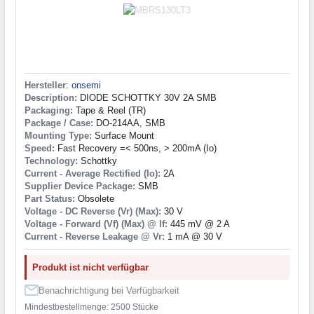
Hersteller
:
onsemi
Description:
DIODE SCHOTTKY 30V 2A SMB
Packaging:
Tape & Reel (TR)
Package / Case:
DO-214AA, SMB
Mounting Type:
Surface Mount
Speed:
Fast Recovery =< 500ns, > 200mA (Io)
Technology:
Schottky
Current - Average Rectified (Io):
2A
Supplier Device Package:
SMB
Part Status:
Obsolete
Voltage - DC Reverse (Vr) (Max):
30 V
Voltage - Forward (Vf) (Max) @ If:
445 mV @ 2 A
Current - Reverse Leakage @ Vr:
1 mA @ 30 V
Produkt ist nicht verfügbar
Benachrichtigung bei Verfügbarkeit
Mindestbestellmenge: 2500 Stücke