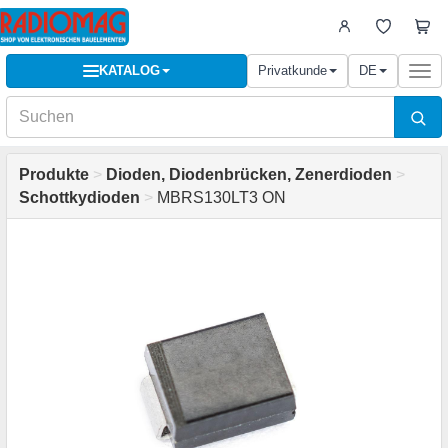
KATALOG
Privatkunde
DE
Togg
navi
Produkte
>
Dioden, Diodenbrücken, Zenerdioden
>
Schottkydioden
>
MBRS130LT3 ON