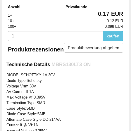
Anzahl
Privatkunde
0.17 EUR
1+
10+
0.12 EUR
100+
0.098 EUR
kaufen
Produktbewertung abgeben
Produktrezensionen
Technische Details
MBRS130LT3 ON
DIODE, SCHOTTKY 1A 30V
Diode Type:Schottky
Voltage Vrrm:30V
Av Current If:1A
Max Voltage Vf:0.395V
Termination Type:SMD
Case Style:SMB
Diode Case Style:SMB
Alternate Case Style:DO-214AA
Current If @ Vf:1A
Forward Voltage:0.395V