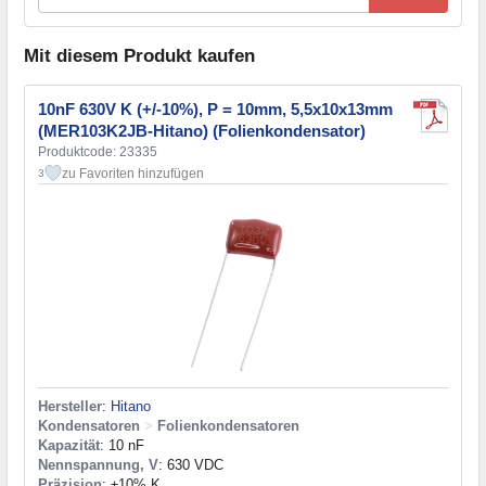
Mit diesem Produkt kaufen
10nF 630V K (+/-10%), P = 10mm, 5,5x10x13mm
(MER103K2JB-Hitano) (Folienkondensator)
Produktcode: 23335
zu Favoriten hinzufügen
3
Hersteller
:
Hitano
Kondensatoren
>
Folienkondensatoren
Kapazität
: 10 nF
Nennspannung, V
: 630 VDC
Präzision
: ±10% K