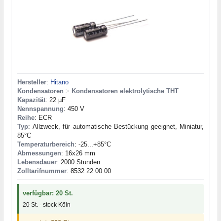
Hersteller
:
Hitano
Kondensatoren
>
Kondensatoren elektrolytische THT
Kapazität
: 22 µF
Nennspannung
: 450 V
Reihe
: ECR
Typ
: Allzweck, für automatische Bestückung geeignet, Miniatur,
85°C
Temperaturbereich
: -25...+85°C
Abmessungen
: 16x26 mm
Lebensdauer
: 2000 Stunden
Zolltarifnummer
: 8532 22 00 00
verfügbar: 20 St.
20 St. - stock Köln