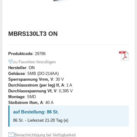
MBRS130LT3 ON
Produktcode
: 29786
zu Favoriten hinzufügen
Hersteller
:
ON
Gehäuse
: SMB (DO-214AA)
Sperrspannung Vrrm, V
: 30 V
Durchlassstrom (per leg) If, A
: 1 A
Durchlassspannung Vf, V
: 0,395 V
Montage
: SMD
Stoßstrom Ifsm, A
: 40 А
auf Bestellung: 86 St.
86 St. - Lieferzeit 21-28 Tag (e)
Benachrichtigung bei Verfügbarkeit