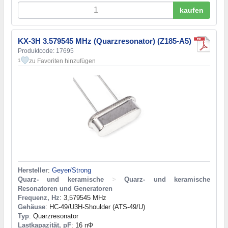
kaufen
KX-3H 3.579545 MHz (Quarzresonator) (Z185-A5)
Produktcode: 17695
zu Favoriten hinzufügen
1
Hersteller
:
Geyer/Strong
Quarz- und keramische
>
Quarz- und keramische
Resonatoren und Generatoren
Frequenz, Hz
: 3,579545 MHz
Gehäuse
: HC-49/U3H-Shoulder (ATS-49/U)
Typ
: Quarzresonator
Lastkapazität, pF
: 16 пФ