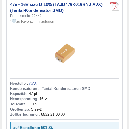
47uF 16V size-D 10% (TAJD476K016RNJ-AVX)
(Tantal-Kondensator SMD)
Produktcode: 22442
zu Favoriten hinzufügen
1
Hersteller
:
AVX
Kondensatoren
>
Tantal-Kondensatoren SMD
Kapazität
: 47 µF
Nennspannung
: 16 V
Toleranz
: ±10%
Größentyp
: Size-D
Zolltarifnummer
: 8532 21 00 00
auf Bestellung: 501 St.