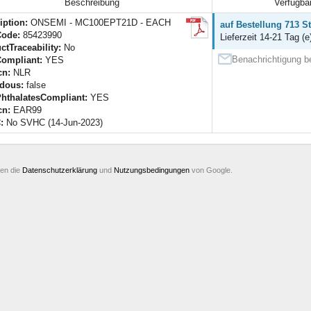
Beschreibung
Verfügbar
iption:
ONSEMI - MC100EPT21D - EACH
auf Bestellung 713 S
Code:
85423990
Lieferzeit 14-21 Tag (e
ctTraceability:
No
Benachrichtigung be
ompliant:
YES
cn:
NLR
dous:
false
hthalatesCompliant:
YES
cn:
EAR99
:
No SVHC (14-Jun-2023)
ten die
Datenschutzerklärung
und
Nutzungsbedingungen
von Google.