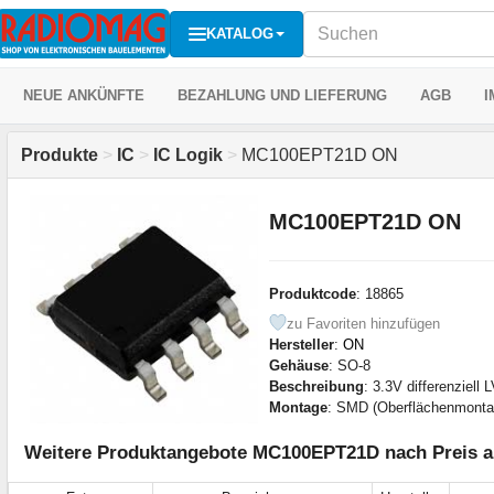
KATALOG
NEUE ANKÜNFTE
BEZAHLUNG UND LIEFERUNG
AGB
I
Produkte
>
IC
>
IC Logik
>
MC100EPT21D ON
MC100EPT21D ON
Produktcode
: 18865
zu Favoriten hinzufügen
Hersteller
:
ON
Gehäuse
: SO-8
Beschreibung
: 3.3V differenziel
Montage
: SMD (Oberflächenmonta
Weitere Produktangebote MC100EPT21D nach Preis a