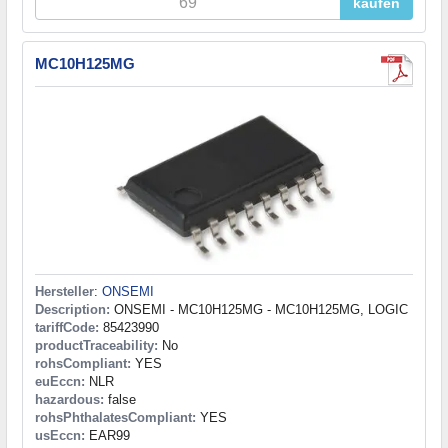
kaufen
MC10H125MG
Hersteller
:
ONSEMI
Description:
ONSEMI - MC10H125MG - MC10H125MG, LOGIC
tariffCode:
85423990
productTraceability:
No
rohsCompliant:
YES
euEccn:
NLR
hazardous:
false
rohsPhthalatesCompliant:
YES
usEccn:
EAR99