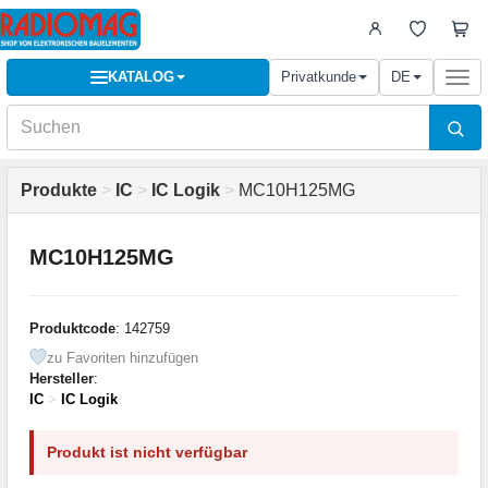
KATALOG
Privatkunde
DE
Togg
navi
Produkte
>
IC
>
IC Logik
>
MC10H125MG
MC10H125MG
Produktcode
: 142759
zu Favoriten hinzufügen
Hersteller
:
IC
>
IC Logik
Produkt ist nicht verfügbar