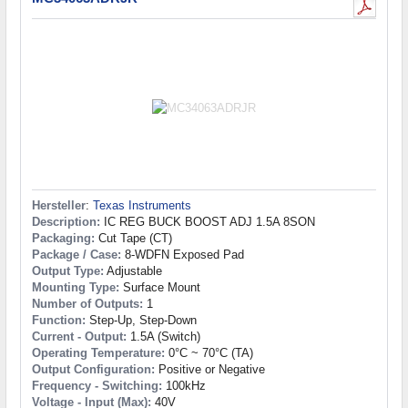
Hersteller
:
Texas Instruments
Description:
IC REG BUCK BOOST ADJ 1.5A 8SON
Packaging:
Cut Tape (CT)
Package / Case:
8-WDFN Exposed Pad
Output Type:
Adjustable
Mounting Type:
Surface Mount
Number of Outputs:
1
Function:
Step-Up, Step-Down
Current - Output:
1.5A (Switch)
Operating Temperature:
0°C ~ 70°C (TA)
Output Configuration:
Positive or Negative
Frequency - Switching:
100kHz
Voltage - Input (Max):
40V