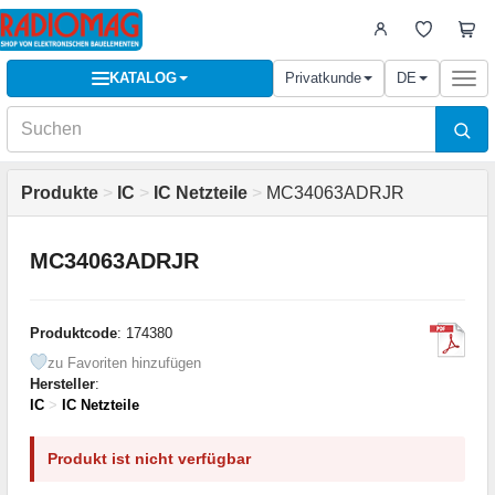
KATALOG
Privatkunde
DE
Togg
navi
Produkte
>
IC
>
IC Netzteile
>
MC34063ADRJR
MC34063ADRJR
Produktcode
: 174380
zu Favoriten hinzufügen
Hersteller
:
IC
>
IC Netzteile
Produkt ist nicht verfügbar