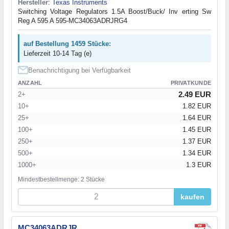
Hersteller
:
Texas Instruments
Switching Voltage Regulators 1.5A Boost/Buck/ Inv erting Sw
Reg A 595 A 595-MC34063ADRJRG4
auf Bestellung 1459 Stücke:
Lieferzeit 10-14 Tag (e)
Benachrichtigung bei Verfügbarkeit
ANZAHL
PRIVATKUNDE
2.49 EUR
2+
10+
1.82 EUR
25+
1.64 EUR
100+
1.45 EUR
250+
1.37 EUR
500+
1.34 EUR
1000+
1.3 EUR
Mindestbestellmenge: 2 Stücke
kaufen
MC34063ADRJR