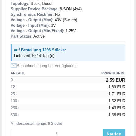
Topology:
Buck, Boost
Supplier Device Package:
8-SON (4x4)
Synchronous Rectifier:
No
Voltage - Output (Max):
40V (Switch)
Voltage - Input (Min):
3V
Voltage - Output (Min/Fixed):
1.25V
Part Status:
Active
auf Bestellung 1298 Stücke:
Lieferzeit 10-14 Tag (e)
Benachrichtigung bei Verfügbarkeit
ANZAHL
PRIVATKUNDE
2.59 EUR
9+
12+
1.89 EUR
25+
1.71 EUR
100+
1.52 EUR
250+
1.43 EUR
500+
1.38 EUR
Mindestbestellmenge: 9 Stücke
kaufen