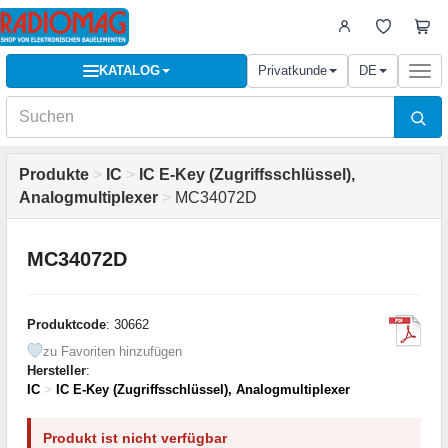
KATALOG
Privatkunde
DE
Togg
navi
Produkte
>
IC
>
IC E-Key (Zugriffsschlüssel),
Analogmultiplexer
>
MC34072D
MC34072D
Produktcode
: 30662
zu Favoriten hinzufügen
Hersteller
:
IC
>
IC E-Key (Zugriffsschlüssel), Analogmultiplexer
Produkt ist nicht verfügbar