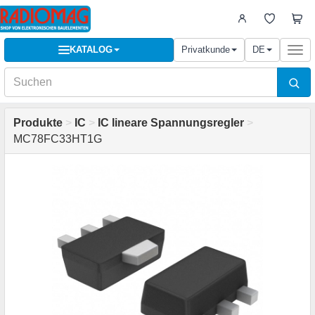
KATALOG
Privatkunde
DE
Togg
navi
Produkte
>
IC
>
IC lineare Spannungsregler
>
MC78FC33HT1G