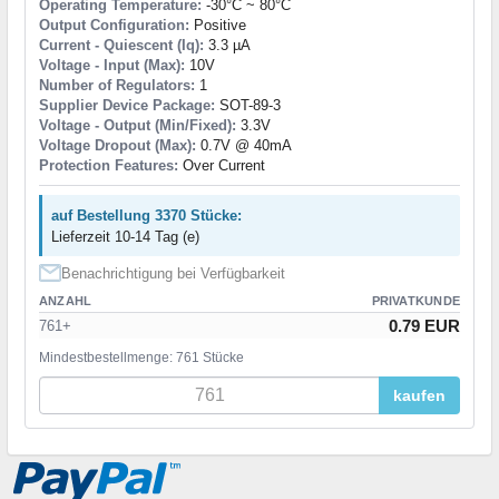
Operating Temperature:
-30°C ~ 80°C
Output Configuration:
Positive
Current - Quiescent (Iq):
3.3 µA
Voltage - Input (Max):
10V
Number of Regulators:
1
Supplier Device Package:
SOT-89-3
Voltage - Output (Min/Fixed):
3.3V
Voltage Dropout (Max):
0.7V @ 40mA
Protection Features:
Over Current
auf Bestellung 3370 Stücke:
Lieferzeit 10-14 Tag (e)
Benachrichtigung bei Verfügbarkeit
ANZAHL
PRIVATKUNDE
0.79 EUR
761+
Mindestbestellmenge: 761 Stücke
kaufen