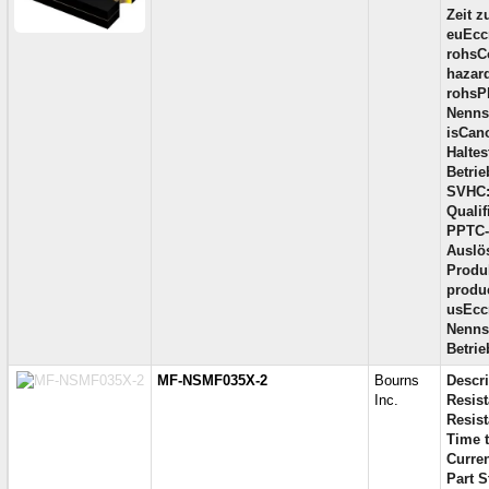
Zeit z
euEcc
rohsC
hazar
rohsP
Nenns
isCano
Haltes
Betrie
SVHC
Qualif
PPTC-
Auslö
Produk
produc
usEcc
Nenns
Betrie
MF-NSMF035X-2
Bourns
Descri
Inc.
Resist
Resista
Time t
Curren
Part S