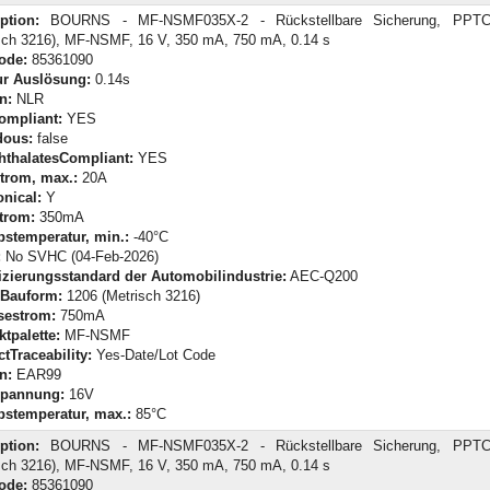
ption:
BOURNS - MF-NSMF035X-2 - Rückstellbare Sicherung, PPTC
sch 3216), MF-NSMF, 16 V, 350 mA, 750 mA, 0.14 s
Code:
85361090
ur Auslösung:
0.14s
n:
NLR
ompliant:
YES
dous:
false
hthalatesCompliant:
YES
trom, max.:
20A
nical:
Y
trom:
350mA
bstemperatur, min.:
-40°C
:
No SVHC (04-Feb-2026)
izierungsstandard der Automobilindustrie:
AEC-Q200
Bauform:
1206 (Metrisch 3216)
sestrom:
750mA
tpalette:
MF-NSMF
tTraceability:
Yes-Date/Lot Code
n:
EAR99
pannung:
16V
bstemperatur, max.:
85°C
ption:
BOURNS - MF-NSMF035X-2 - Rückstellbare Sicherung, PPTC
sch 3216), MF-NSMF, 16 V, 350 mA, 750 mA, 0.14 s
Code:
85361090