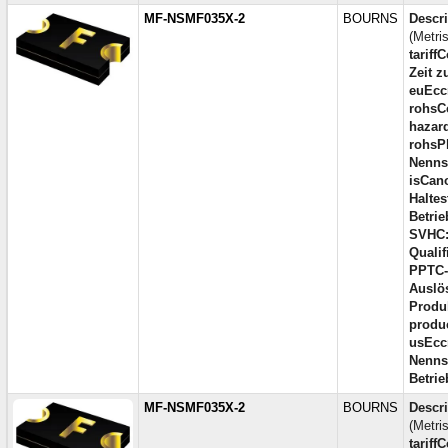
MF-NSMF035X-2
BOURNS
Descri
(Metri
tariff
Zeit z
euEcc
rohsC
hazar
rohsP
Nenns
isCano
Haltes
Betrie
SVHC
Qualif
PPTC-
Auslö
Produk
produc
usEcc
Nenns
Betrie
MF-NSMF035X-2
BOURNS
Descri
(Metri
tariff