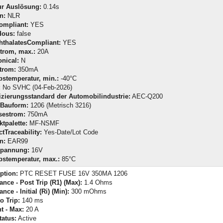
ur Auslösung:
0.14s
n:
NLR
ompliant:
YES
dous:
false
hthalatesCompliant:
YES
trom, max.:
20A
nical:
N
trom:
350mA
bstemperatur, min.:
-40°C
:
No SVHC (04-Feb-2026)
izierungsstandard der Automobilindustrie:
AEC-Q200
Bauform:
1206 (Metrisch 3216)
sestrom:
750mA
tpalette:
MF-NSMF
tTraceability:
Yes-Date/Lot Code
n:
EAR99
pannung:
16V
bstemperatur, max.:
85°C
ption:
PTC RESET FUSE 16V 350MA 1206
ance - Post Trip (R1) (Max):
1.4 Ohms
nce - Initial (Ri) (Min):
300 mOhms
o Trip:
140 ms
t - Max:
20 A
tatus:
Active