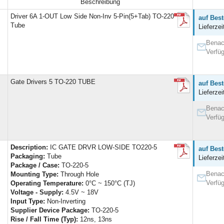
Beschreibung
Driver 6A 1-OUT Low Side Non-Inv 5-Pin(5+Tab) TO-220
auf Best
Tube
Lieferzei
Benac
Verfüg
Gate Drivers 5 TO-220 TUBE
auf Best
Lieferzei
Benac
Verfüg
Description:
IC GATE DRVR LOW-SIDE TO220-5
auf Best
Packaging:
Tube
Lieferzei
Package / Case:
TO-220-5
Benac
Mounting Type:
Through Hole
Verfüg
Operating Temperature:
0°C ~ 150°C (TJ)
Voltage - Supply:
4.5V ~ 18V
Input Type:
Non-Inverting
Supplier Device Package:
TO-220-5
Rise / Fall Time (Typ):
12ns, 13ns