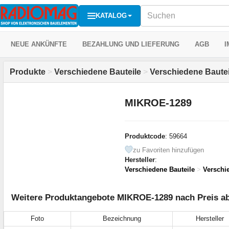
KATALOG
NEUE ANKÜNFTE
BEZAHLUNG UND LIEFERUNG
AGB
I
Produkte
>
Verschiedene Bauteile
>
Verschiedene Bautei
MIKROE-1289
Produktcode
: 59664
zu Favoriten hinzufügen
Hersteller
:
Verschiedene Bauteile
>
Verschi
Weitere Produktangebote MIKROE-1289 nach Preis ab
Foto
Bezeichnung
Hersteller