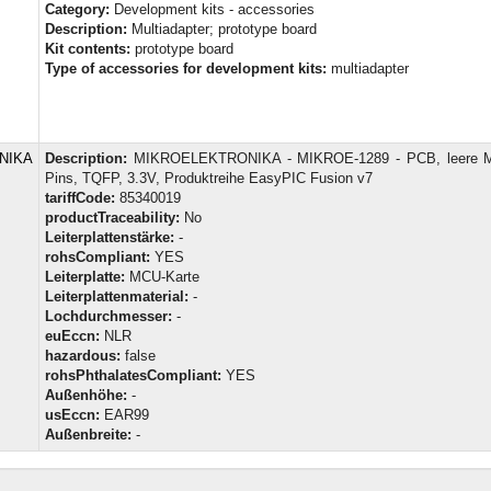
Category:
Development kits - accessories
Description:
Multiadapter; prototype board
Kit contents:
prototype board
Type of accessories for development kits:
multiadapter
NIKA
Description:
MIKROELEKTRONIKA - MIKROE-1289 - PCB, leere M
Pins, TQFP, 3.3V, Produktreihe EasyPIC Fusion v7
tariffCode:
85340019
productTraceability:
No
Leiterplattenstärke:
-
rohsCompliant:
YES
Leiterplatte:
MCU-Karte
Leiterplattenmaterial:
-
Lochdurchmesser:
-
euEccn:
NLR
hazardous:
false
rohsPhthalatesCompliant:
YES
Außenhöhe:
-
usEccn:
EAR99
Außenbreite:
-