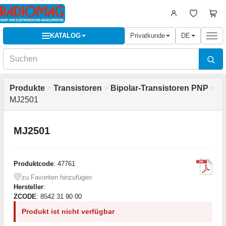
KATALOG
Privatkunde
DE
Togg
navi
Produkte
>
Transistoren
>
Bipolar-Transistoren PNP
>
MJ2501
MJ2501
Produktcode
: 47761
zu Favoriten hinzufügen
Hersteller
:
ZCODE
: 8542 31 90 00
Produkt ist nicht verfügbar