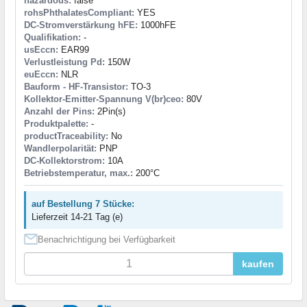
hazardous:
false
rohsPhthalatesCompliant:
YES
DC-Stromverstärkung hFE:
1000hFE
Qualifikation:
-
usEccn:
EAR99
Verlustleistung Pd:
150W
euEccn:
NLR
Bauform - HF-Transistor:
TO-3
Kollektor-Emitter-Spannung V(br)ceo:
80V
Anzahl der Pins:
2Pin(s)
Produktpalette:
-
productTraceability:
No
Wandlerpolarität:
PNP
DC-Kollektorstrom:
10A
Betriebstemperatur, max.:
200°C
auf Bestellung 7 Stücke:
Lieferzeit 14-21 Tag (e)
Benachrichtigung bei Verfügbarkeit
kaufen