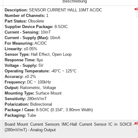
Beschreibung
Description:
SENSOR CURRENT HALL 10MT AC/DC
Number of Channels:
1
Part Status:
Obsolete
Supplier Device Package:
8-SOIC
Current - Sensing:
10mT
Current - Supply (Max):
16mA
For Measuring:
AC/DC
Linearity:
±0.05%
Sensor Type:
Hall Effect, Open Loop
Response Time:
8µs
Voltage - Supply:
5V
Operating Temperature:
-40°C ~ 125°C
Accuracy:
±0.2%
Frequency:
DC ~ 100kHz
Output:
Ratiometric, Voltage
Mounting Type:
Surface Mount
Sensitivity:
280mV/mT
Polarization:
Bidirectional
Package / Case:
8-SOIC (0.154", 3.90mm Width)
Packaging:
Tube
Board Mount Current Sensors IMC-Hall Current Sensor IC in SOIC8 -
(280mV/mT) - Analog Output