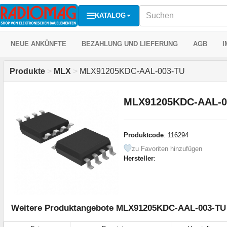
KATALOG
NEUE ANKÜNFTE
BEZAHLUNG UND LIEFERUNG
AGB
I
Produkte
>
MLX
>
MLX91205KDC-AAL-003-TU
MLX91205KDC-AAL-0
Produktcode
: 116294
zu Favoriten hinzufügen
Hersteller
:
Weitere Produktangebote MLX91205KDC-AAL-003-TU