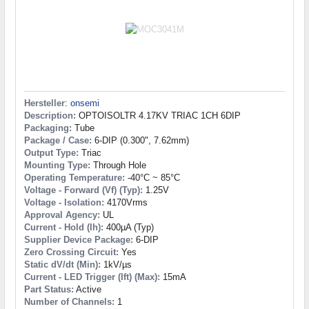
Hersteller
:
onsemi
Description:
OPTOISOLTR 4.17KV TRIAC 1CH 6DIP
Packaging:
Tube
Package / Case:
6-DIP (0.300", 7.62mm)
Output Type:
Triac
Mounting Type:
Through Hole
Operating Temperature:
-40°C ~ 85°C
Voltage - Forward (Vf) (Typ):
1.25V
Voltage - Isolation:
4170Vrms
Approval Agency:
UL
Current - Hold (Ih):
400µA (Typ)
Supplier Device Package:
6-DIP
Zero Crossing Circuit:
Yes
Static dV/dt (Min):
1kV/µs
Current - LED Trigger (Ift) (Max):
15mA
Part Status:
Active
Number of Channels:
1