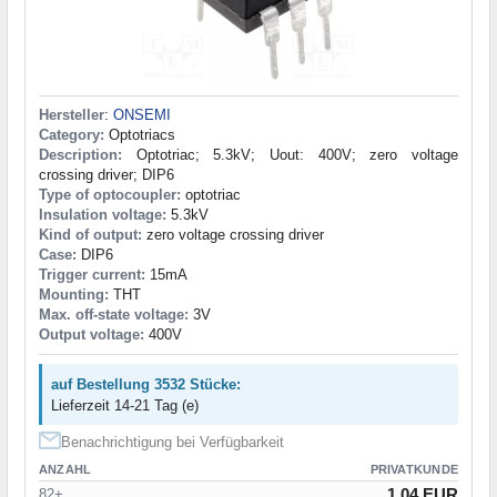
Hersteller
:
ONSEMI
Category:
Optotriacs
Description:
Optotriac; 5.3kV; Uout: 400V; zero voltage
crossing driver; DIP6
Type of optocoupler:
optotriac
Insulation voltage:
5.3kV
Kind of output:
zero voltage crossing driver
Case:
DIP6
Trigger current:
15mA
Mounting:
THT
Max. off-state voltage:
3V
Output voltage:
400V
auf Bestellung 3532 Stücke:
Lieferzeit 14-21 Tag (e)
Benachrichtigung bei Verfügbarkeit
ANZAHL
PRIVATKUNDE
1.04 EUR
82+