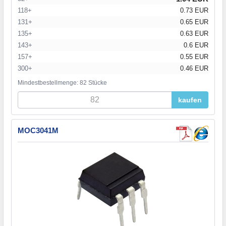
118+
0.73 EUR
131+
0.65 EUR
135+
0.63 EUR
143+
0.6 EUR
157+
0.55 EUR
300+
0.46 EUR
Mindestbestellmenge: 82 Stücke
kaufen
MOC3041M