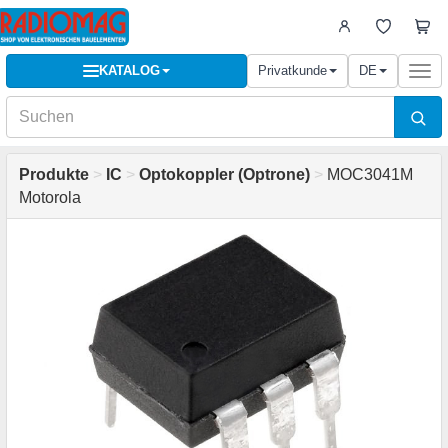
KATALOG
Privatkunde
DE
Togg
navi
Produkte
>
IC
>
Optokoppler (Optrone)
>
MOC3041M
Motorola