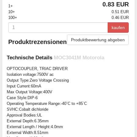
0.83 EUR
1+
10+
0.51 EUR
100+
0.46 EUR
kaufen
Produktbewertung abgeben
Produktrezensionen
Technische Details
MOC3041M Motorola
OPTOCOUPLER, TRIAC DRIVER
Isolation voltage:7500V ac
Output Type:Zero Voltage Crossing
Input Current:60mA
Max Output Voltage:400V
Case Style:DIP-6
Operating Temperature Range:-40`C to +85`C
SVHC:Cobalt dichloride
Approval Bodies:UL
External Depth:6.35mm
External Length / Height:4.0mm
External Width:8.51mm