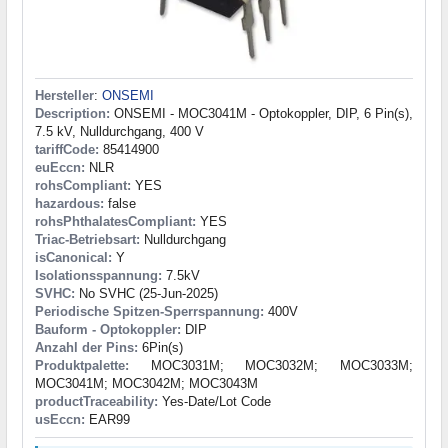
Hersteller
:
ONSEMI
Description:
ONSEMI - MOC3041M - Optokoppler, DIP, 6 Pin(s),
7.5 kV, Nulldurchgang, 400 V
tariffCode:
85414900
euEccn:
NLR
rohsCompliant:
YES
hazardous:
false
rohsPhthalatesCompliant:
YES
Triac-Betriebsart:
Nulldurchgang
isCanonical:
Y
Isolationsspannung:
7.5kV
SVHC:
No SVHC (25-Jun-2025)
Periodische Spitzen-Sperrspannung:
400V
Bauform - Optokoppler:
DIP
Anzahl der Pins:
6Pin(s)
Produktpalette:
MOC3031M; MOC3032M; MOC3033M;
MOC3041M; MOC3042M; MOC3043M
productTraceability:
Yes-Date/Lot Code
usEccn:
EAR99