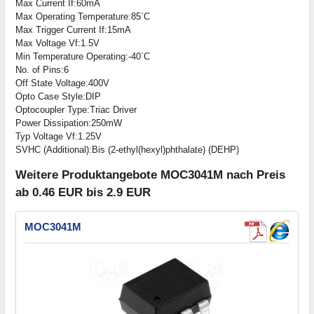
Max Current If:60mA
Max Operating Temperature:85`C
Max Trigger Current If:15mA
Max Voltage Vf:1.5V
Min Temperature Operating:-40`C
No. of Pins:6
Off State Voltage:400V
Opto Case Style:DIP
Optocoupler Type:Triac Driver
Power Dissipation:250mW
Typ Voltage Vf:1.25V
SVHC (Additional):Bis (2-ethyl(hexyl)phthalate) (DEHP)
Weitere Produktangebote MOC3041M nach Preis
ab 0.46 EUR bis 2.9 EUR
MOC3041M