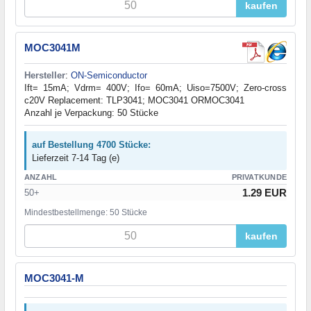
kaufen
MOC3041M
Hersteller
:
ON-Semiconductor
Ift= 15mA; Vdrm= 400V; Ifo= 60mA; Uiso=7500V; Zero-cross
c20V Replacement: TLP3041; MOC3041 ORMOC3041
Anzahl je Verpackung: 50 Stücke
auf Bestellung 4700 Stücke:
Lieferzeit 7-14 Tag (e)
ANZAHL
PRIVATKUNDE
1.29 EUR
50+
Mindestbestellmenge: 50 Stücke
kaufen
MOC3041-M