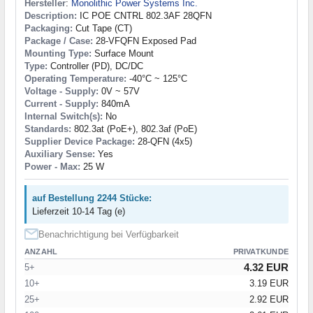
Hersteller
:
Monolithic Power Systems Inc.
Description:
IC POE CNTRL 802.3AF 28QFN
Packaging:
Cut Tape (CT)
Package / Case:
28-VFQFN Exposed Pad
Mounting Type:
Surface Mount
Type:
Controller (PD), DC/DC
Operating Temperature:
-40°C ~ 125°C
Voltage - Supply:
0V ~ 57V
Current - Supply:
840mA
Internal Switch(s):
No
Standards:
802.3at (PoE+), 802.3af (PoE)
Supplier Device Package:
28-QFN (4x5)
Auxiliary Sense:
Yes
Power - Max:
25 W
auf Bestellung 2244 Stücke:
Lieferzeit 10-14 Tag (e)
Benachrichtigung bei Verfügbarkeit
ANZAHL
PRIVATKUNDE
4.32 EUR
5+
10+
3.19 EUR
25+
2.92 EUR