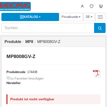
KATALOG
Privatkunde
DE
Togg
navi
Produkte
>
MP8
>
MP8008GV-Z
MP8008GV-Z
Produktcode
: 174438
zu Favoriten hinzufügen
Hersteller
:
Produkt ist nicht verfügbar