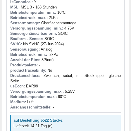
isCanonical:
Y
MSL:
MSL 3 - 168 Stunden
Betriebstemperatur, min.:
10°C
Betriebsdruck, max.:
2kPa
Sensormontage:
Oberflächenmontage
Versorgungsspannung, min.:
4.75V
Sensorgehäuse/-bauform:
SOIC
Bauform - Sensor:
SOIC
SVHC:
No SVHC (27-Jun-2024)
Sensorausgang:
Analog
Betriebsdruck, min.:
-2kPa
Anzahl der Pins:
8Pin(s)
Produktpalette:
-
productTraceability:
No
Druckanschluss:
Zweifach, radial, mit Stecknippel, gleiche
Seite
usEccn:
EAR99
Versorgungsspannung, max.:
5.25V
Betriebstemperatur, max.:
60°C
Medium:
Luft
Ausgangsschnittstelle:
-
auf Bestellung 6522 Stücke:
Lieferzeit 14-21 Tag (e)