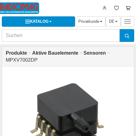
KATALOG
Privatkunde
DE
Togg
navi
Produkte
>
Aktive Bauelemente
>
Sensoren
>
MPXV7002DP