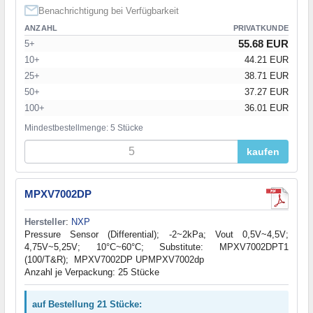
Benachrichtigung bei Verfügbarkeit
ANZAHL
PRIVATKUNDE
55.68 EUR
5+
10+
44.21 EUR
25+
38.71 EUR
50+
37.27 EUR
100+
36.01 EUR
Mindestbestellmenge: 5 Stücke
kaufen
MPXV7002DP
Hersteller
:
NXP
Pressure Sensor (Differential); -2~2kPa; Vout 0,5V~4,5V;
4,75V~5,25V; 10°C~60°C; Substitute: MPXV7002DPT1
(100/T&R); MPXV7002DP UPMPXV7002dp
Anzahl je Verpackung: 25 Stücke
auf Bestellung 21 Stücke: