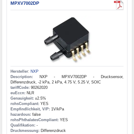
MPXV7002DP
Hersteller
:
NXP
Description:
NXP - MPXV7002DP - Drucksensor,
Differenzdruck, -2 kPa, 2 kPa, 4.75 V, 5.25 V, SOIC
tariffCode:
90262020
euEccn:
NLR
Genauigkeit:
±2.5%
rohsCompliant:
YES
Empfindlichkeit, V/P:
1V/kPa
hazardous:
false
rohsPhthalatesCompliant:
YES
Qualifikation:
-
Druckmessung:
Differenzdruck