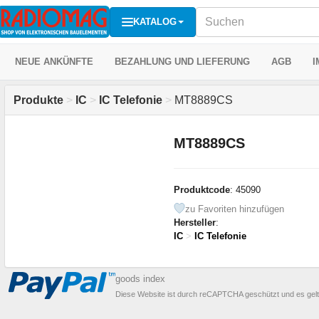
KATALOG
NEUE ANKÜNFTE
BEZAHLUNG UND LIEFERUNG
AGB
I
Produkte
>
IC
>
IC Telefonie
>
MT8889CS
MT8889CS
Produktcode
: 45090
zu Favoriten hinzufügen
Hersteller
:
IC
>
IC Telefonie
goods index
Diese Website ist durch reCAPTCHA geschützt und es gel