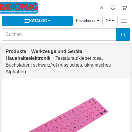
KATALOG
Privatkunde
DE
Togg
navi
Produkte
>
Werkzeuge und Geräte
>
Haushaltselektronik
>
Tastaturaufkleber rosa,
Buchstaben: schwarz/rot (russisches, ukrainisches
Alphabet)