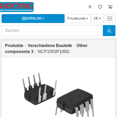
KATALOG
Privatkunde
DE
Togg
navi
Produkte
>
Verschiedene Bauteile
>
Other
components 3
>
NCP1053P100G