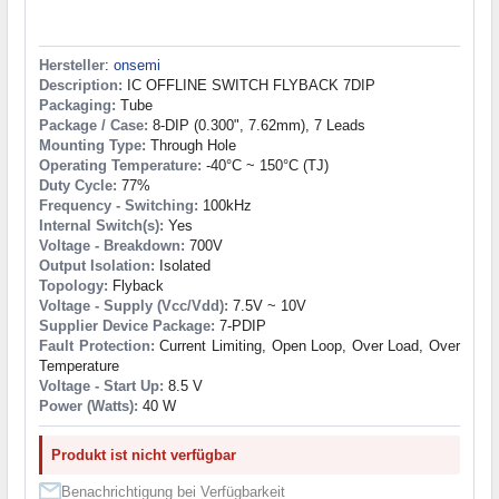
Hersteller
:
onsemi
Description:
IC OFFLINE SWITCH FLYBACK 7DIP
Packaging:
Tube
Package / Case:
8-DIP (0.300", 7.62mm), 7 Leads
Mounting Type:
Through Hole
Operating Temperature:
-40°C ~ 150°C (TJ)
Duty Cycle:
77%
Frequency - Switching:
100kHz
Internal Switch(s):
Yes
Voltage - Breakdown:
700V
Output Isolation:
Isolated
Topology:
Flyback
Voltage - Supply (Vcc/Vdd):
7.5V ~ 10V
Supplier Device Package:
7-PDIP
Fault Protection:
Current Limiting, Open Loop, Over Load, Over
Temperature
Voltage - Start Up:
8.5 V
Power (Watts):
40 W
Produkt ist nicht verfügbar
Benachrichtigung bei Verfügbarkeit