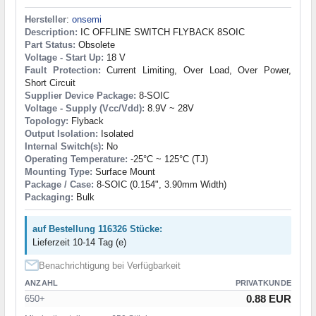
Hersteller
:
onsemi
Description:
IC OFFLINE SWITCH FLYBACK 8SOIC
Part Status:
Obsolete
Voltage - Start Up:
18 V
Fault Protection:
Current Limiting, Over Load, Over Power,
Short Circuit
Supplier Device Package:
8-SOIC
Voltage - Supply (Vcc/Vdd):
8.9V ~ 28V
Topology:
Flyback
Output Isolation:
Isolated
Internal Switch(s):
No
Operating Temperature:
-25°C ~ 125°C (TJ)
Mounting Type:
Surface Mount
Package / Case:
8-SOIC (0.154", 3.90mm Width)
Packaging:
Bulk
auf Bestellung 116326 Stücke:
Lieferzeit 10-14 Tag (e)
Benachrichtigung bei Verfügbarkeit
ANZAHL
PRIVATKUNDE
0.88 EUR
650+