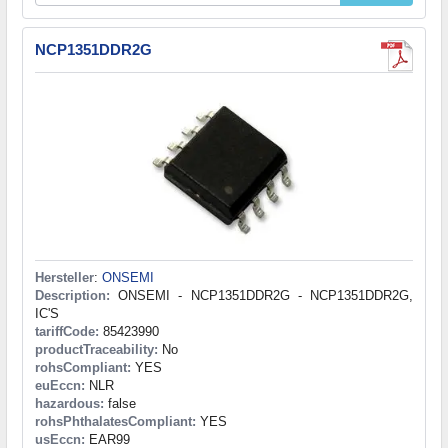
NCP1351DDR2G
Hersteller
:
ONSEMI
Description:
ONSEMI - NCP1351DDR2G - NCP1351DDR2G,
IC'S
tariffCode:
85423990
productTraceability:
No
rohsCompliant:
YES
euEccn:
NLR
hazardous:
false
rohsPhthalatesCompliant:
YES
usEccn:
EAR99