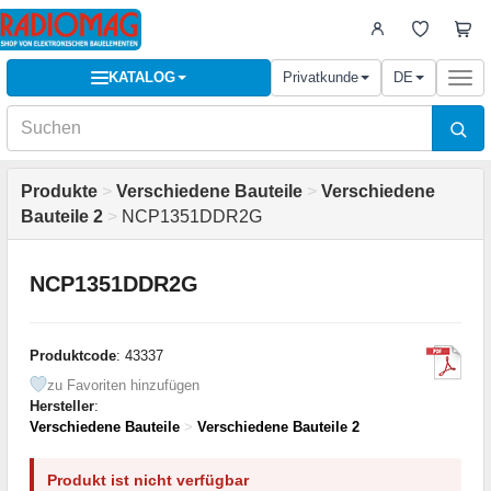
KATALOG
Privatkunde
DE
Togg
navi
Produkte
>
Verschiedene Bauteile
>
Verschiedene
Bauteile 2
>
NCP1351DDR2G
NCP1351DDR2G
Produktcode
: 43337
zu Favoriten hinzufügen
Hersteller
:
Verschiedene Bauteile
>
Verschiedene Bauteile 2
Produkt ist nicht verfügbar