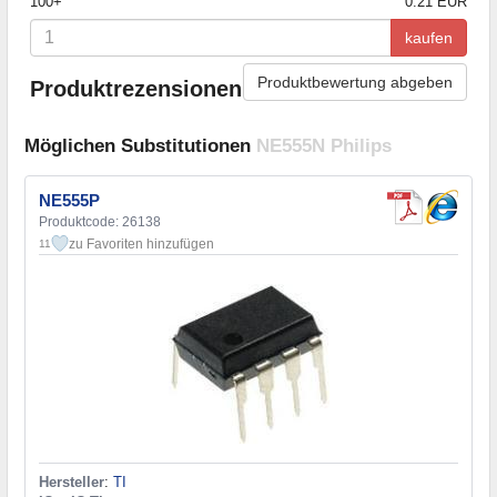
100+
0.21 EUR
kaufen
Produktbewertung abgeben
Produktrezensionen
Möglichen Substitutionen
NE555N Philips
NE555P
Produktcode: 26138
zu Favoriten hinzufügen
11
Hersteller
:
TI