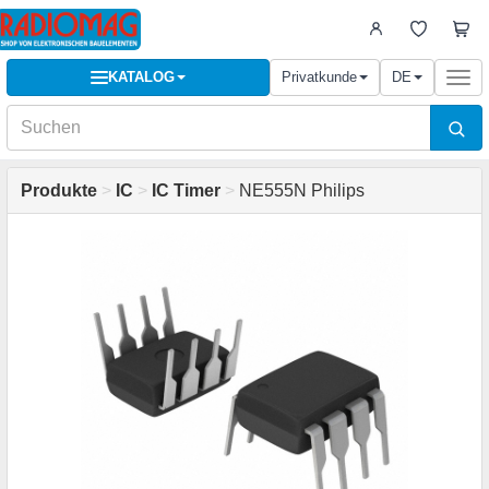
KATALOG
Privatkunde
DE
Togg
navi
Produkte
>
IC
>
IC Timer
>
NE555N Philips