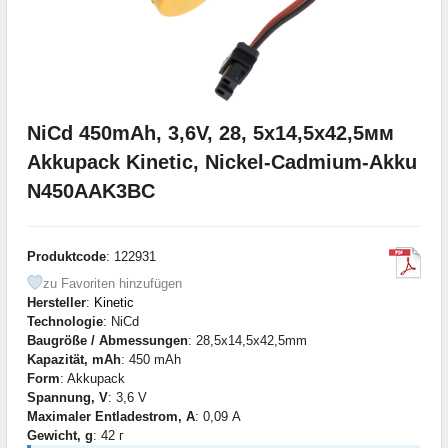
NiCd 450mAh, 3,6V, 28, 5x14,5x42,5мм
Akkupack Kinetic, Nickel-Cadmium-Akku
N450AAK3BC
Produktcode
: 122931
zu Favoriten hinzufügen
Hersteller
:
Kinetic
Technologie
: NiCd
Baugröße / Abmessungen
: 28,5x14,5x42,5mm
Kapazität, mAh
: 450 mAh
Form
: Akkupack
Spannung, V
: 3,6 V
Maximaler Entladestrom, A
: 0,09 А
Gewicht, g
: 42 г