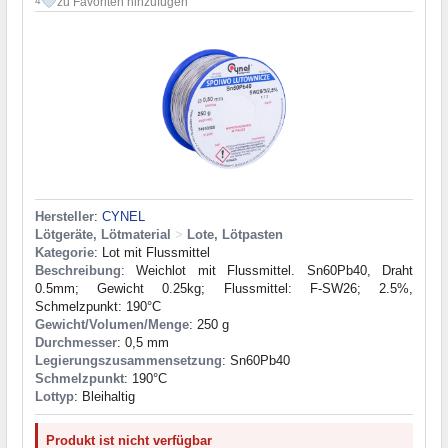
zu Favoriten hinzufügen
4
Hersteller
:
CYNEL
Lötgeräte, Lötmaterial
>
Lote, Lötpasten
Kategorie
: Lot mit Flussmittel
Beschreibung
: Weichlot mit Flussmittel. Sn60Pb40, Draht
0.5mm; Gewicht 0.25kg; Flussmittel: F-SW26; 2.5%,
Schmelzpunkt: 190°C
Gewicht/Volumen/Menge
: 250 g
Durchmesser
: 0,5 mm
Legierungszusammensetzung
: Sn60Pb40
Schmelzpunkt
: 190°С
Lottyp
: Bleihaltig
Produkt ist nicht verfügbar