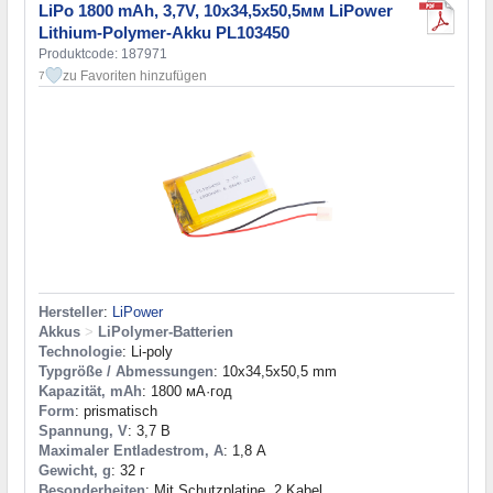
LiPo 1800 mAh, 3,7V, 10x34,5x50,5мм LiPower
Lithium-Polymer-Akku PL103450
Produktcode: 187971
zu Favoriten hinzufügen
7
Hersteller
:
LiPower
Akkus
>
LiPolymer-Batterien
Technologie
: Li-poly
Typgröße / Abmessungen
: 10x34,5x50,5 mm
Kapazität, mAh
: 1800 мА·год
Form
: prismatisch
Spannung, V
: 3,7 В
Maximaler Entladestrom, A
: 1,8 А
Gewicht, g
: 32 г
Besonderheiten
: Mit Schutzplatine, 2 Kabel