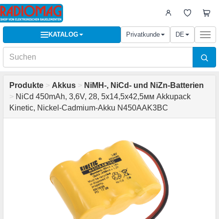
KATALOG
Privatkunde
DE
Togg
navi
Produkte
>
Akkus
>
NiMH-, NiCd- und NiZn-Batterien
>
NiCd 450mAh, 3,6V, 28, 5x14,5x42,5мм Akkupack
Kinetic, Nickel-Cadmium-Akku N450AAK3BC