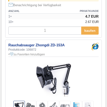
Benachrichtigung bei Verfügbarkeit
ANZAHL
PRIVATKUNDE
4.7 EUR
1+
10+
2.67 EUR
kaufen
Rauchabsauger Zhongdi ZD-153A
Produktcode: 106872
zu Favoriten hinzufügen
4