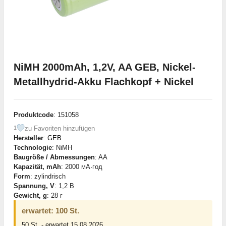
NiMH 2000mAh, 1,2V, AA GEB, Nickel-
Metallhydrid-Akku Flachkopf + Nickel
Produktcode
: 151058
zu Favoriten hinzufügen
1
Hersteller
:
GEB
Technologie
: NiMH
Baugröße / Abmessungen
: AA
Kapazität, mAh
: 2000 мА·год
Form
: zylindrisch
Spannung, V
: 1,2 В
Gewicht, g
: 28 г
erwartet: 100 St.
50 St. - erwartet 15.08.2026