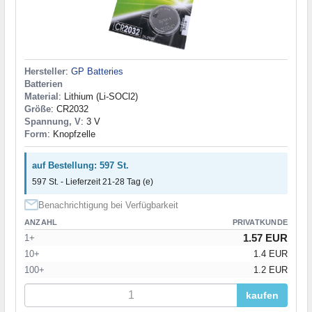
Hersteller
:
GP Batteries
Batterien
Material
: Lithium (Li-SOCl2)
Größe
: CR2032
Spannung, V
: 3 V
Form
: Knopfzelle
auf Bestellung: 597 St.
597 St. - Lieferzeit 21-28 Tag (e)
Benachrichtigung bei Verfügbarkeit
ANZAHL
PRIVATKUNDE
1.57 EUR
1+
10+
1.4 EUR
100+
1.2 EUR
kaufen