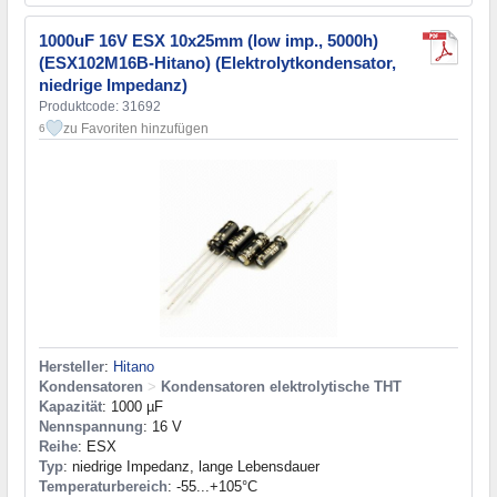
1000uF 16V ESX 10x25mm (low imp., 5000h)
(ESX102M16B-Hitano) (Elektrolytkondensator,
niedrige Impedanz)
Produktcode: 31692
zu Favoriten hinzufügen
6
Hersteller
:
Hitano
Kondensatoren
>
Kondensatoren elektrolytische THT
Kapazität
: 1000 µF
Nennspannung
: 16 V
Reihe
: ESX
Typ
: niedrige Impedanz, lange Lebensdauer
Temperaturbereich
: -55...+105°C