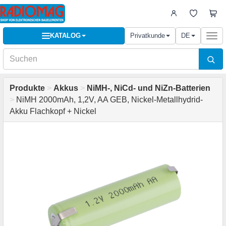
KATALOG
Privatkunde
DE
Togg
navi
Produkte
>
Akkus
>
NiMH-, NiCd- und NiZn-Batterien
>
NiMH 2000mAh, 1,2V, AA GEB, Nickel-Metallhydrid-
Akku Flachkopf + Nickel