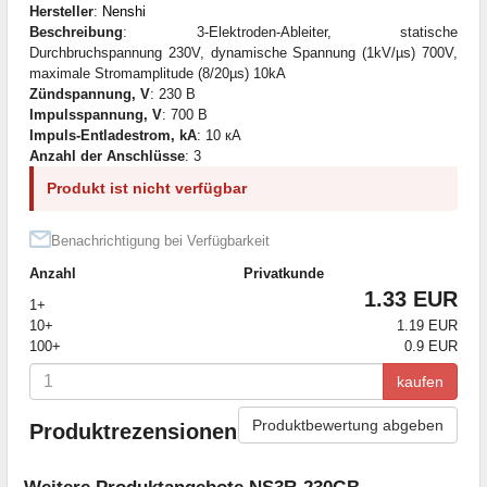
Hersteller
:
Nenshi
Beschreibung
: 3-Elektroden-Ableiter, statische
Durchbruchspannung 230V, dynamische Spannung (1kV/µs) 700V,
maximale Stromamplitude (8/20µs) 10kA
Zündspannung, V
: 230 В
Impulsspannung, V
: 700 В
Impuls-Entladestrom, kA
: 10 кА
Anzahl der Anschlüsse
: 3
Produkt ist nicht verfügbar
Benachrichtigung bei Verfügbarkeit
Anzahl
Privatkunde
1.33 EUR
1+
10+
1.19 EUR
100+
0.9 EUR
kaufen
Produktbewertung abgeben
Produktrezensionen