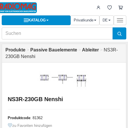
KATALOG
Privatkunde
DE
Togg
navi
Produkte
>
Passive Bauelemente
>
Ableiter
>
NS3R-
230GB Nenshi
NS3R-230GB Nenshi
Produktcode
: 81362
zu Favoriten hinzufügen