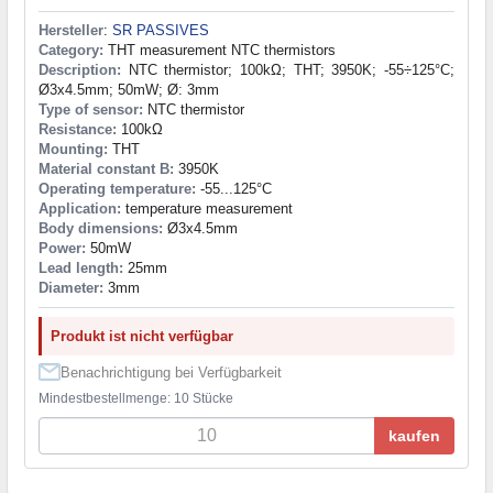
Hersteller
:
SR PASSIVES
Category:
THT measurement NTC thermistors
Description:
NTC thermistor; 100kΩ; THT; 3950K; -55÷125°C;
Ø3x4.5mm; 50mW; Ø: 3mm
Type of sensor:
NTC thermistor
Resistance:
100kΩ
Mounting:
THT
Material constant B:
3950K
Operating temperature:
-55...125°C
Application:
temperature measurement
Body dimensions:
Ø3x4.5mm
Power:
50mW
Lead length:
25mm
Diameter:
3mm
Produkt ist nicht verfügbar
Benachrichtigung bei Verfügbarkeit
Mindestbestellmenge: 10 Stücke
kaufen