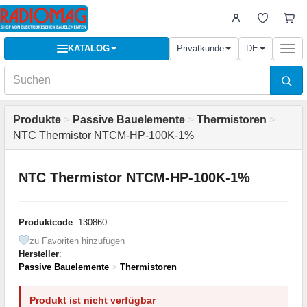
KATALOG
Privatkunde
DE
Togg
navi
Produkte
>
Passive Bauelemente
>
Thermistoren
>
NTC Thermistor NTCM-HP-100K-1%
NTC Thermistor NTCM-HP-100K-1%
Produktcode
: 130860
zu Favoriten hinzufügen
Hersteller
:
Passive Bauelemente
>
Thermistoren
Produkt ist nicht verfügbar