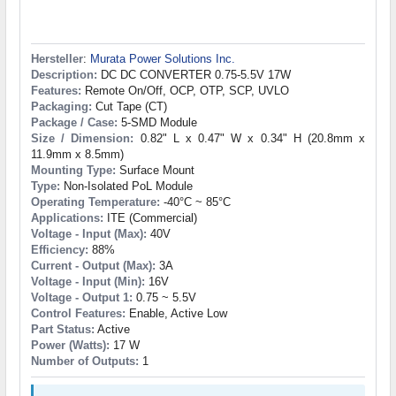
Hersteller
:
Murata Power Solutions Inc.
Description:
DC DC CONVERTER 0.75-5.5V 17W
Features:
Remote On/Off, OCP, OTP, SCP, UVLO
Packaging:
Cut Tape (CT)
Package / Case:
5-SMD Module
Size / Dimension:
0.82" L x 0.47" W x 0.34" H (20.8mm x
11.9mm x 8.5mm)
Mounting Type:
Surface Mount
Type:
Non-Isolated PoL Module
Operating Temperature:
-40°C ~ 85°C
Applications:
ITE (Commercial)
Voltage - Input (Max):
40V
Efficiency:
88%
Current - Output (Max):
3A
Voltage - Input (Min):
16V
Voltage - Output 1:
0.75 ~ 5.5V
Control Features:
Enable, Active Low
Part Status:
Active
Power (Watts):
17 W
Number of Outputs:
1