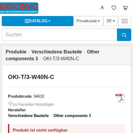
KATALOG
Privatkunde
DE
Togg
navi
Produkte
>
Verschiedene Bauteile
>
Other
components 3
>
OKI-T/3-W40N-C
OKI-T/3-W40N-C
Produktcode
: 94632
zu Favoriten hinzufügen
Hersteller
:
Verschiedene Bauteile
>
Other components 3
Produkt ist nicht verfügbar