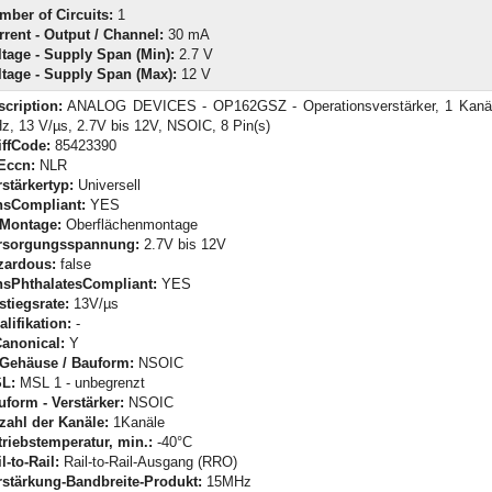
mber of Circuits:
1
rrent - Output / Channel:
30 mA
ltage - Supply Span (Min):
2.7 V
ltage - Supply Span (Max):
12 V
scription:
ANALOG DEVICES - OP162GSZ - Operationsverstärker, 1 Kanäl
z, 13 V/µs, 2.7V bis 12V, NSOIC, 8 Pin(s)
iffCode:
85423390
Eccn:
NLR
rstärkertyp:
Universell
hsCompliant:
YES
-Montage:
Oberflächenmontage
rsorgungsspannung:
2.7V bis 12V
zardous:
false
hsPhthalatesCompliant:
YES
stiegsrate:
13V/µs
lifikation:
-
Canonical:
Y
-Gehäuse / Bauform:
NSOIC
L:
MSL 1 - unbegrenzt
uform - Verstärker:
NSOIC
zahl der Kanäle:
1Kanäle
triebstemperatur, min.:
-40°C
l-to-Rail:
Rail-to-Rail-Ausgang (RRO)
rstärkung-Bandbreite-Produkt:
15MHz