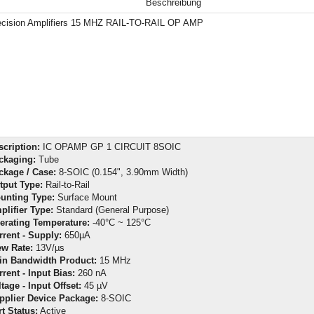
Beschreibung
ecision Amplifiers 15 MHZ RAIL-TO-RAIL OP AMP
scription:
IC OPAMP GP 1 CIRCUIT 8SOIC
ckaging:
Tube
ckage / Case:
8-SOIC (0.154", 3.90mm Width)
tput Type:
Rail-to-Rail
unting Type:
Surface Mount
plifier Type:
Standard (General Purpose)
erating Temperature:
-40°C ~ 125°C
rrent - Supply:
650µA
ew Rate:
13V/µs
in Bandwidth Product:
15 MHz
rent - Input Bias:
260 nA
tage - Input Offset:
45 µV
pplier Device Package:
8-SOIC
t Status:
Active