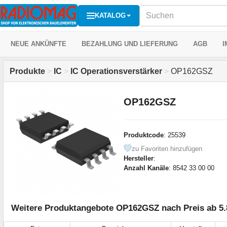
KATALOG
NEUE ANKÜNFTE
BEZAHLUNG UND LIEFERUNG
AGB
I
Produkte
>
IC
>
IC Operationsverstärker
>
OP162GSZ
OP162GSZ
Produktcode
: 25539
zu Favoriten hinzufügen
Hersteller
:
Anzahl Kanäle
: 8542 33 00 00
Weitere Produktangebote OP162GSZ nach Preis ab 5.