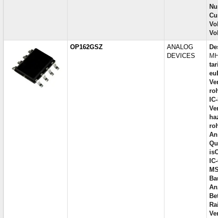
Nu
Cu
Vo
Vo
OP162GSZ
ANALOG
De
DEVICES
MH
tar
eu
Ve
ro
IC
Ve
ha
ro
An
Qua
is
IC
MS
Ba
An
Be
Rai
Ve