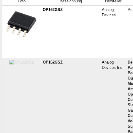
Foto
Bezeichnung
Hersteller
OP162GSZ
Analog
Pr
Devices
OP162GSZ
Analog
De
Devices Inc.
Pa
Pa
Ou
Mo
Am
Op
Cu
Sl
Ga
Cur
Vol
Su
Par