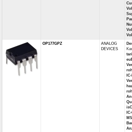
Cur
Vol
Su
Par
Nu
Vol
Vo
OP177GPZ
ANALOG
Des
DEVICES
Kan
tar
eu
Ver
ro
IC
Ve
ha
ro
Ans
Qua
is
IC
MS
Bau
An