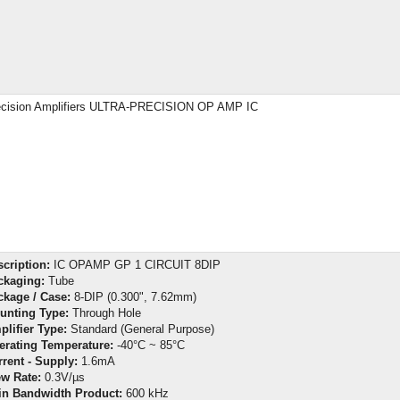
ecision Amplifiers ULTRA-PRECISION OP AMP IC
cription:
IC OPAMP GP 1 CIRCUIT 8DIP
ckaging:
Tube
ckage / Case:
8-DIP (0.300", 7.62mm)
unting Type:
Through Hole
lifier Type:
Standard (General Purpose)
erating Temperature:
-40°C ~ 85°C
rent - Supply:
1.6mA
ew Rate:
0.3V/µs
in Bandwidth Product:
600 kHz