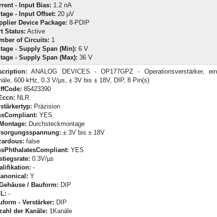
rent - Input Bias:
1.2 nA
tage - Input Offset:
20 µV
pplier Device Package:
8-PDIP
t Status:
Active
mber of Circuits:
1
tage - Supply Span (Min):
6 V
ltage - Supply Span (Max):
36 V
cription:
ANALOG DEVICES - OP177GPZ - Operationsverstärker, ein
äle, 600 kHz, 0.3 V/µs, ± 3V bis ± 18V, DIP, 8 Pin(s)
iffCode:
85423390
Eccn:
NLR
stärkertyp:
Präzision
hsCompliant:
YES
-Montage:
Durchsteckmontage
rsorgungsspannung:
± 3V bis ± 18V
zardous:
false
hsPhthalatesCompliant:
YES
tiegsrate:
0.3V/µs
lifikation:
-
Canonical:
Y
-Gehäuse / Bauform:
DIP
L:
-
form - Verstärker:
DIP
zahl der Kanäle:
1Kanäle