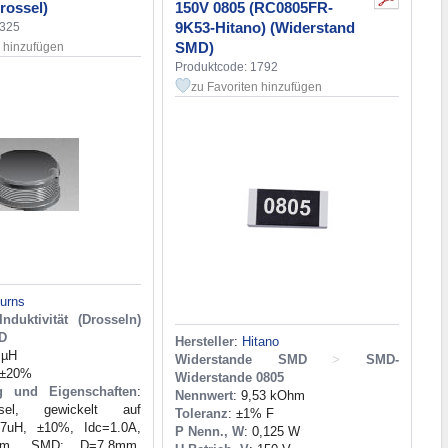
rossel)
150V 0805 (RC0805FR-
9K53-Hitano) (Widerstand
3325
SMD)
n hinzufügen
Produktcode: 1792
zu Favoriten hinzufügen
urns
Induktivität (Drosseln)
MD
Hersteller
:
Hitano
 µH
Widerstande SMD
>
SMD-
 ±20%
Widerstande 0805
g und Eigenschaften
:
Nennwert
: 9,53 kOhm
ossel, gewickelt auf
Toleranz
: ±1% F
47uH, ±10%, Idc=1.0A,
P Nenn., W
: 0,125 W
hm, SMD: D=7.8mm,