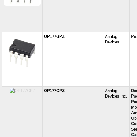
OP177GPZ
Analog
Pr
Devices
OP177GPZ
Analog
Des
Devices Inc.
Pa
Pa
Mo
Amp
Op
Cur
Sl
Ga