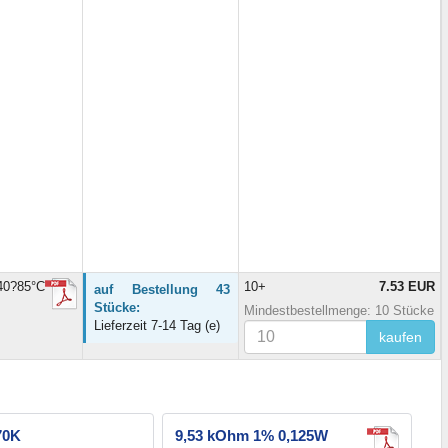
40?85°C
10+
7.53 EUR
auf Bestellung 43
Stücke:
Mindestbestellmenge: 10 Stücke
Lieferzeit 7-14 Tag (e)
kaufen
70K
9,53 kOhm 1% 0,125W