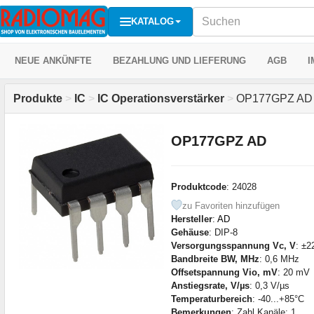
KATALOG
NEUE ANKÜNFTE
BEZAHLUNG UND LIEFERUNG
AGB
I
Produkte
>
IC
>
IC Operationsverstärker
>
OP177GPZ AD
OP177GPZ AD
Produktcode
: 24028
zu Favoriten hinzufügen
Hersteller
:
AD
Gehäuse
: DIP-8
Versorgungsspannung Vc, V
: ±2
Bandbreite BW, MHz
: 0,6 MHz
Offsetspannung Vio, mV
: 20 mV
Anstiegsrate, V/µs
: 0,3 V/µs
Temperaturbereich
: -40...+85°С
Bemerkungen
: Zahl Kanäle: 1