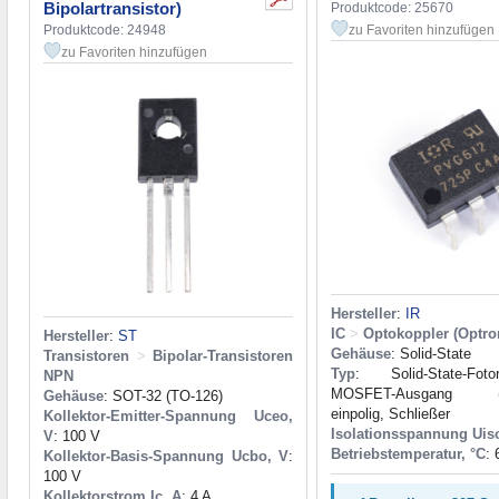
Bipolartransistor)
Produktcode: 25670
Produktcode: 24948
zu Favoriten hinzufügen
zu Favoriten hinzufügen
Hersteller
:
IR
IC
>
Optokoppler (Optro
Hersteller
:
ST
Gehäuse
: Solid-State
Transistoren
>
Bipolar-Transistoren
Typ
: Solid-State-Fot
NPN
MOSFET-Ausgang (
Gehäuse
: SOT-32 (TO-126)
einpolig, Schließer
Kollektor-Emitter-Spannung Uceo,
Isolationsspannung Uiso
V
: 100 V
Betriebstemperatur, °C
:
Kollektor-Basis-Spannung Ucbo, V
:
100 V
Kollektorstrom Ic, A
: 4 A