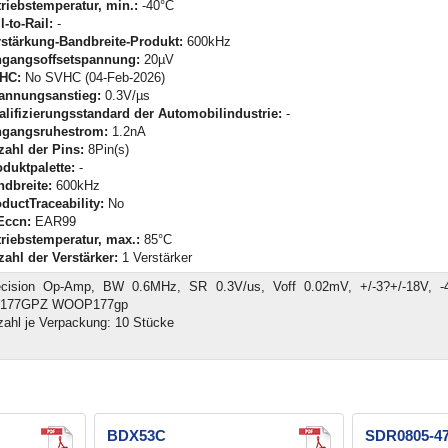
riebstemperatur, min.:
-40°C
l-to-Rail:
-
rstärkung-Bandbreite-Produkt:
600kHz
ngangsoffsetspannung:
20µV
HC:
No SVHC (04-Feb-2026)
annungsanstieg:
0.3V/µs
alifizierungsstandard der Automobilindustrie:
-
ngangsruhestrom:
1.2nA
zahl der Pins:
8Pin(s)
duktpalette:
-
ndbreite:
600kHz
ductTraceability:
No
Eccn:
EAR99
triebstemperatur, max.:
85°C
ahl der Verstärker:
1 Verstärker
ecision Op-Amp, BW 0.6MHz, SR 0.3V/us, Voff 0.02mV, +/-3?+/-18V, -
177GPZ WOOP177gp
ahl je Verpackung: 10 Stücke
BDX53C
SDR0805-4