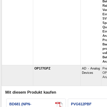
Bet
Rai
Ve
Ei
SV
Sp
Qu
Ei
An
Pro
Ba
pro
us
Be
Anz
OP177GPZ
AD - Analog
Pr
Devices
OP
Anz
Mit diesem Produkt kaufen
BD681 (NPN-
PVG612PBF