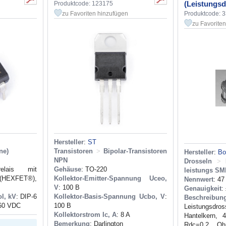
(Leistungsd
Produktcode: 123175
zu Favoriten hinzufügen
Produktcode: 
zu Favorite
Hersteller
:
ST
ne)
Transistoren
>
Bipolar-Transistoren
Hersteller
:
Bo
NPN
Drosseln
>
orelais mit
Gehäuse
: TO-220
leistungs S
HEXFET®),
Kollektor-Emitter-Spannung Uceo,
Nennwert
: 47
V
: 100 В
Genauigkeit
:
l, kV
: DIP-6
Kollektor-Basis-Spannung Ucbo, V
:
Beschreibun
 60 VDC
100 В
Leistungsdr
Kollektorstrom Ic, A
: 8 A
Hantelkern, 
Bemerkung
: Darlington
Rdc=0.2 O