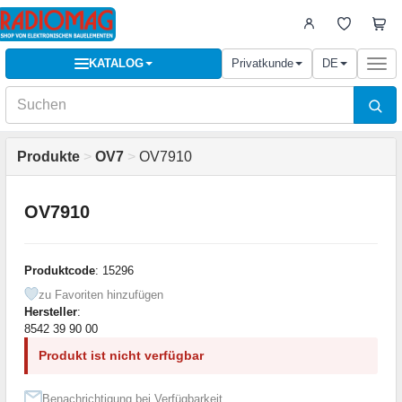
KATALOG
Privatkunde
DE
Togg
navi
Produkte
>
OV7
>
OV7910
OV7910
Produktcode
: 15296
zu Favoriten hinzufügen
Hersteller
:
8542 39 90 00
Produkt ist nicht verfügbar
Benachrichtigung bei Verfügbarkeit