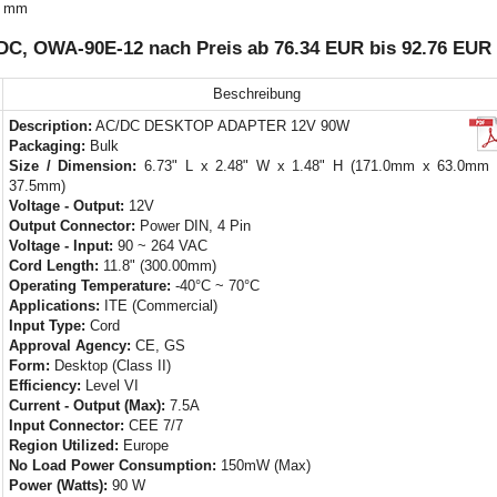
5 mm
VDC, OWA-90E-12 nach Preis ab 76.34 EUR bis 92.76 EUR
Beschreibung
Description:
AC/DC DESKTOP ADAPTER 12V 90W
Packaging:
Bulk
Size / Dimension:
6.73" L x 2.48" W x 1.48" H (171.0mm x 63.0mm 
37.5mm)
Voltage - Output:
12V
Output Connector:
Power DIN, 4 Pin
Voltage - Input:
90 ~ 264 VAC
Cord Length:
11.8" (300.00mm)
Operating Temperature:
-40°C ~ 70°C
Applications:
ITE (Commercial)
Input Type:
Cord
Approval Agency:
CE, GS
Form:
Desktop (Class II)
Efficiency:
Level VI
Current - Output (Max):
7.5A
Input Connector:
CEE 7/7
Region Utilized:
Europe
No Load Power Consumption:
150mW (Max)
Power (Watts):
90 W