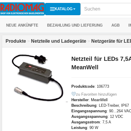
KATALOG
NEUE ANKÜNFTE
BEZAHLUNG UND LIEFERUNG
AGB
I
Produkte
>
Netzteile und Ladegeräte
>
Netzgeräte für L
Netzteil für LEDs 7,
MeanWell
Produktcode
: 106773
zu Favoriten hinzufügen
Hersteller
:
MeanWell
Beschreibung
: LED-Treiber, IP67
Eingangsspannung
: 90...264 VA
Ausgangsspannung
: 12 VDC
Ausgangsstrom
: 7,5 A
Leistung
: 90 W