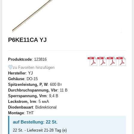
P6KE11CA YJ
Produktcode
: 123816
zu Favoriten hinzufügen
Hersteller
:
YJ
Gehäuse
: DO-15
Spitzenleistung, P, W
: 600 Вт
Durchbruchspannung, Vbr
: 11 В
Sperrspannung, Vrm
: 9,4 В
Leckstrom, Irm
: 5 мкА
Diodenbauart
: Bidirektional
Montage
: THT
auf Bestellung: 22 St.
22 St. - Lieferzeit 21-28 Tag (e)