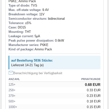
P6KE; Ammo Pack
Type of diode:
TVS
Max. off-state voltage:
9.4V
Breakdown voltage:
11V
Semiconductor structure:
bidirectional
Tolerance:
±5%
Case:
DO15
Mounting:
THT
Leakage current:
5µA
Peak pulse power dissipation:
0.6kW
Manufacturer series:
P6KE
Kind of package:
Ammo Pack
auf Bestellung 5936 Stücke:
Lieferzeit 14-21 Tag (e)
Benachrichtigung bei Verfügbarkeit
ANZAHL
PRIVATKUNDE
0.68 EUR
125+
258+
0.33 EUR
379+
0.23 EUR
500+
0.18 EUR
1000+
0.15 EUR