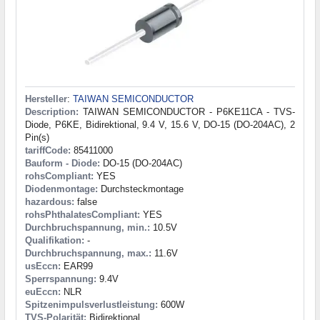
Hersteller
:
TAIWAN SEMICONDUCTOR
Description:
TAIWAN SEMICONDUCTOR - P6KE11CA - TVS-
Diode, P6KE, Bidirektional, 9.4 V, 15.6 V, DO-15 (DO-204AC), 2
Pin(s)
tariffCode:
85411000
Bauform - Diode:
DO-15 (DO-204AC)
rohsCompliant:
YES
Diodenmontage:
Durchsteckmontage
hazardous:
false
rohsPhthalatesCompliant:
YES
Durchbruchspannung, min.:
10.5V
Qualifikation:
-
Durchbruchspannung, max.:
11.6V
usEccn:
EAR99
Sperrspannung:
9.4V
euEccn:
NLR
Spitzenimpulsverlustleistung:
600W
TVS-Polarität:
Bidirektional