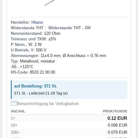
Hersteller
:
Hitano
Widerstande THT
>
Widerstande THT - 2W
Nennwiderstand
: 120 Ohm
Toleranz und TKW
: ±5%
P Nenn., W
: 2 W
U Betrieb, V
: 500 V
Abmessungen
: 11x4.0 mm; Ø Anschluss = 0.76 mm
Typ
: Metalloxid, miniatur
-55...+125°C
HS-Code
: 8533 21 00 00
auf Bestellung: 571 St.
571 St. - Lieferzeit 21-28 Tag (e)
Benachrichtigung bei Verfügbarkeit
ANZAHL
PRIVATKUNDE
0.12 EUR
1+
10+
0.098 EUR
100+
0.079 EUR