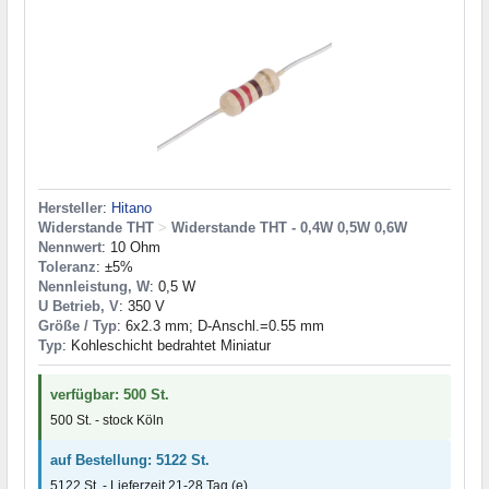
Hersteller
:
Hitano
Widerstande THT
>
Widerstande THT - 0,4W 0,5W 0,6W
Nennwert
: 10 Ohm
Toleranz
: ±5%
Nennleistung, W
: 0,5 W
U Betrieb, V
: 350 V
Größe / Typ
: 6x2.3 mm; D-Anschl.=0.55 mm
Typ
: Kohleschicht bedrahtet Miniatur
verfügbar: 500 St.
500 St. - stock Köln
auf Bestellung: 5122 St.
5122 St. - Lieferzeit 21-28 Tag (e)