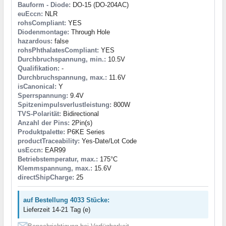
Bauform - Diode:
DO-15 (DO-204AC)
euEccn:
NLR
rohsCompliant:
YES
Diodenmontage:
Through Hole
hazardous:
false
rohsPhthalatesCompliant:
YES
Durchbruchspannung, min.:
10.5V
Qualifikation:
-
Durchbruchspannung, max.:
11.6V
isCanonical:
Y
Sperrspannung:
9.4V
Spitzenimpulsverlustleistung:
800W
TVS-Polarität:
Bidirectional
Anzahl der Pins:
2Pin(s)
Produktpalette:
P6KE Series
productTraceability:
Yes-Date/Lot Code
usEccn:
EAR99
Betriebstemperatur, max.:
175°C
Klemmspannung, max.:
15.6V
directShipCharge:
25
auf Bestellung 4033 Stücke:
Lieferzeit 14-21 Tag (e)