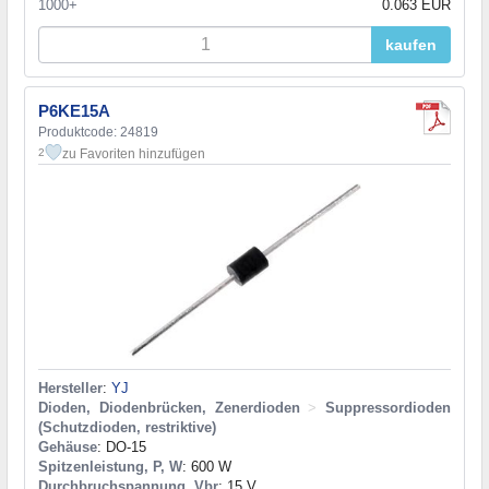
1000+
0.063 EUR
kaufen
P6KE15A
Produktcode: 24819
zu Favoriten hinzufügen
2
Hersteller
:
YJ
Dioden, Diodenbrücken, Zenerdioden
>
Suppressordioden
(Schutzdioden, restriktive)
Gehäuse
: DO-15
Spitzenleistung, P, W
: 600 W
Durchbruchspannung, Vbr
: 15 V