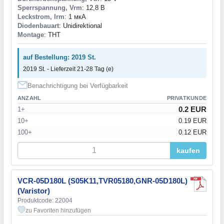
Sperrspannung, Vrm
: 12,8 В
Leckstrom, Irm
: 1 мкА
Diodenbauart
: Unidirektional
Montage
: THT
auf Bestellung: 2019 St.
2019 St. - Lieferzeit 21-28 Tag (e)
Benachrichtigung bei Verfügbarkeit
ANZAHL
PRIVATKUNDE
0.2 EUR
1+
10+
0.19 EUR
100+
0.12 EUR
kaufen
VCR-05D180L (S05K11,TVR05180,GNR-05D180L)
(Varistor)
Produktcode: 22004
zu Favoriten hinzufügen