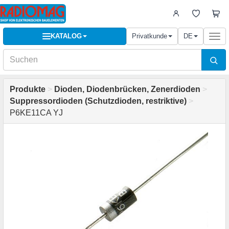
KATALOG
Privatkunde
DE
Togg
navi
Produkte
>
Dioden, Diodenbrücken, Zenerdioden
>
Suppressordioden (Schutzdioden, restriktive)
>
P6KE11CA YJ