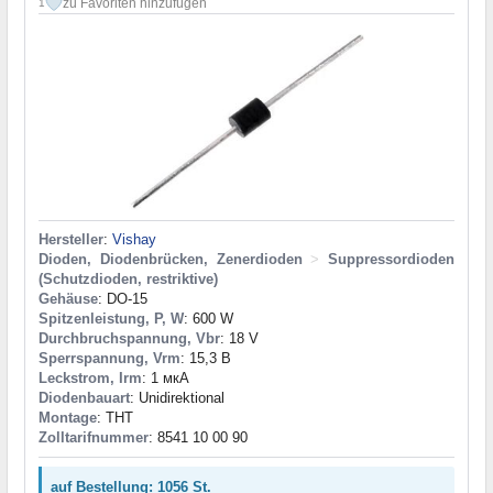
zu Favoriten hinzufügen
1
Hersteller
:
Vishay
Dioden, Diodenbrücken, Zenerdioden
>
Suppressordioden
(Schutzdioden, restriktive)
Gehäuse
: DO-15
Spitzenleistung, P, W
: 600 W
Durchbruchspannung, Vbr
: 18 V
Sperrspannung, Vrm
: 15,3 В
Leckstrom, Irm
: 1 мкА
Diodenbauart
: Unidirektional
Montage
: THT
Zolltarifnummer
: 8541 10 00 90
auf Bestellung: 1056 St.