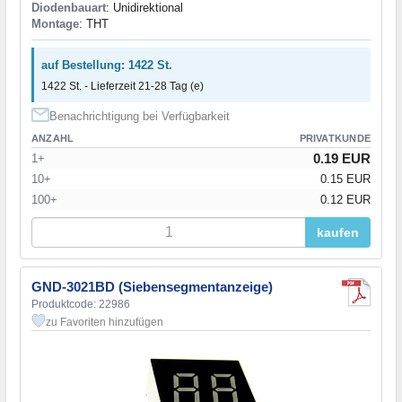
Diodenbauart
: Unidirektional
Montage
: THT
auf Bestellung: 1422 St.
1422 St. - Lieferzeit 21-28 Tag (e)
Benachrichtigung bei Verfügbarkeit
ANZAHL
PRIVATKUNDE
0.19 EUR
1+
10+
0.15 EUR
100+
0.12 EUR
kaufen
GND-3021BD (Siebensegmentanzeige)
Produktcode: 22986
zu Favoriten hinzufügen