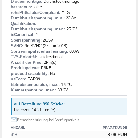
Diodenmontage:
Durchsteckmontage
hazardous:
false
rohsPhthalatesCompliant:
YES
Durchbruchspannung, min.:
22.8V
Qualifikation:
-
Durchbruchspannung, max.:
25.2V
isCanonical:
Y
Sperrspannung:
20.5V
SVHC:
No SVHC (27-Jun-2018)
Spitzenimpulsverlustleistung:
600W
TVS-Polarität:
Unidirektional
Anzahl der Pins:
2Pin(s)
Produktpalette:
P6KE
productTraceability:
No
usEccn:
EAR99
Betriebstemperatur, max.:
175°C
Klemmspannung, max.:
33.2V
auf Bestellung 990 Stücke:
Lieferzeit 14-21 Tag (e)
Benachrichtigung bei Verfügbarkeit
ANZAHL
PRIVATKUNDE
3.09 EUR
81+