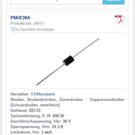
P6KE39A
Produktcode: 24873
zu Favoriten hinzufügen
Hersteller
:
YJ/Microsemi
Dioden, Diodenbrücken, Zenerdioden
>
Suppressordioden
(Schutzdioden, restriktive)
Gehäuse
: DO-15
Spitzenleistung, P, W
: 600 W
Durchbruchspannung, Vbr
: 39 V
Sperrspannung, Vrm
: 33,3 В
Leckstrom, Irm
: 1 мкА