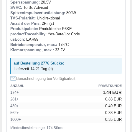
Sperrspannung:
20.5V
SVHC:
To Be Advised
Spitzenimpulsverlustleistung:
800W
TVS-Polarität:
Unidirektional
Anzahl der Pins:
2Pin(s)
Produktpalette:
Produktreihe P6KE
productTraceability:
Yes-Date/Lot Code
usEccn:
EAR99
Betriebstemperatur, max.:
175°C
Klemmspannung, max.:
33.2V
auf Bestellung 2776 Stücke:
Lieferzeit 14-21 Tag (e)
Benachrichtigung bei Verfügbarkeit
ANZAHL
PRIVATKUNDE
1.44 EUR
174+
281+
0.83 EUR
439+
0.49 EUR
562+
0.38 EUR
1000+
0.35 EUR
Mindestbestellmenge: 174 Stücke