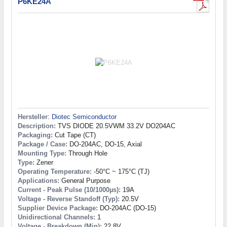
P6KE24A
Hersteller
:
Diotec Semiconductor
Description:
TVS DIODE 20.5VWM 33.2V DO204AC
Packaging:
Cut Tape (CT)
Package / Case:
DO-204AC, DO-15, Axial
Mounting Type:
Through Hole
Type:
Zener
Operating Temperature:
-50°C ~ 175°C (TJ)
Applications:
General Purpose
Current - Peak Pulse (10/1000µs):
19A
Voltage - Reverse Standoff (Typ):
20.5V
Supplier Device Package:
DO-204AC (DO-15)
Unidirectional Channels:
1
Voltage - Breakdown (Min):
22.8V