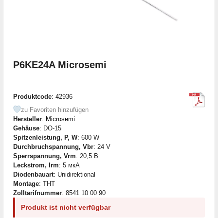
P6KE24A Microsemi
Produktcode
: 42936
zu Favoriten hinzufügen
Hersteller
:
Microsemi
Gehäuse
: DO-15
Spitzenleistung, P, W
: 600 W
Durchbruchspannung, Vbr
: 24 V
Sperrspannung, Vrm
: 20,5 В
Leckstrom, Irm
: 5 мкА
Diodenbauart
: Unidirektional
Montage
: THT
Zolltarifnummer
: 8541 10 00 90
Produkt ist nicht verfügbar