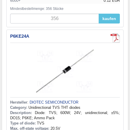
6000+
0.12 EUR
Mindestbestellmenge: 356 Stücke
kaufen
P6KE24A
Hersteller
:
DIOTEC SEMICONDUCTOR
Category:
Unidirectional TVS THT diodes
Description:
Diode: TVS; 600W; 24V; unidirectional; ±5%;
DO15; P6KE; Ammo Pack
Type of diode:
TVS
Max. off-state voltage:
20.5V