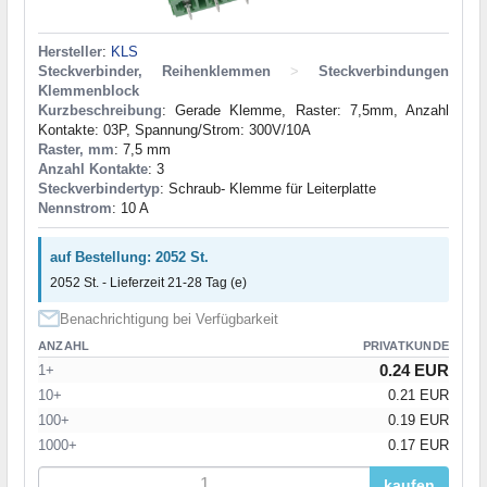
Hersteller
:
KLS
Steckverbinder, Reihenklemmen
>
Steckverbindungen
Klemmenblock
Kurzbeschreibung
: Gerade Klemme, Raster: 7,5mm, Anzahl
Kontakte: 03P, Spannung/Strom: 300V/10A
Raster, mm
: 7,5 mm
Anzahl Kontakte
: 3
Steckverbindertyp
: Schraub- Klemme für Leiterplatte
Nennstrom
: 10 A
auf Bestellung: 2052 St.
2052 St. - Lieferzeit 21-28 Tag (e)
Benachrichtigung bei Verfügbarkeit
ANZAHL
PRIVATKUNDE
0.24 EUR
1+
10+
0.21 EUR
100+
0.19 EUR
1000+
0.17 EUR
kaufen