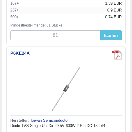
167+
1.39 EUR
237+
0.9 EUR
500+
0.74 EUR
Mindestbestellmenge: 81 Stücke
kaufen
P6KE24A
Hersteller
:
Taiwan Semiconductor
Diode TVS Single Uni-Dir 20.5V 600W 2-Pin DO-15 T/R