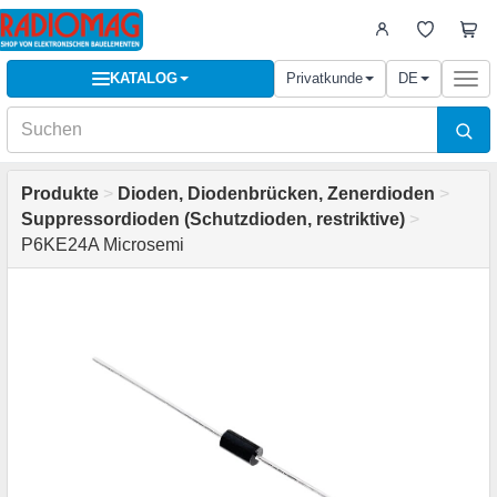
KATALOG
Privatkunde
DE
Togg
navi
Produkte
>
Dioden, Diodenbrücken, Zenerdioden
>
Suppressordioden (Schutzdioden, restriktive)
>
P6KE24A Microsemi