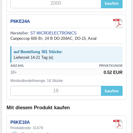
kaufen
P6KE24A
Hersteller
:
ST MICROELECTRONICS
Сапрессор 600 Вт, 24 В DO-204AC, DO-15, Axial
auf Bestellung 301 Stücke:
Lieferzeit 14-21 Tag (e)
ANZAHL
PRIVATKUNDE
0.52 EUR
18+
Mindestbestellmenge: 18 Stücke
kaufen
Mit diesem Produkt kaufen
P6KE18A
Produktcode: 31479