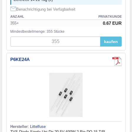
Benachrichtigung bei Verfügbarkeit
ANZAHL
PRIVATKUNDE
0.67 EUR
355+
Mindestbestellmenge: 355 Stücke
kaufen
P6KE24A
Hersteller
:
Littelfuse
TVS Diode Single Uni-Dir 20.5V 600W 2-Pin DO-15 T/R