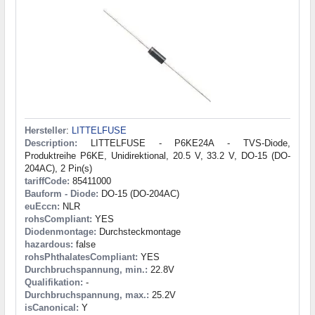
Hersteller
:
LITTELFUSE
Description:
LITTELFUSE - P6KE24A - TVS-Diode,
Produktreihe P6KE, Unidirektional, 20.5 V, 33.2 V, DO-15 (DO-
204AC), 2 Pin(s)
tariffCode:
85411000
Bauform - Diode:
DO-15 (DO-204AC)
euEccn:
NLR
rohsCompliant:
YES
Diodenmontage:
Durchsteckmontage
hazardous:
false
rohsPhthalatesCompliant:
YES
Durchbruchspannung, min.:
22.8V
Qualifikation:
-
Durchbruchspannung, max.:
25.2V
isCanonical:
Y