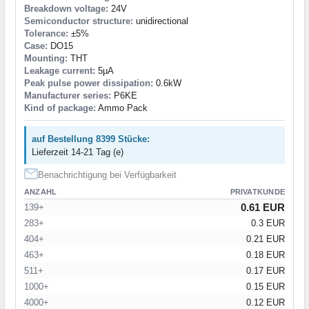
Breakdown voltage:
24V
Semiconductor structure:
unidirectional
Tolerance:
±5%
Case:
DO15
Mounting:
THT
Leakage current:
5µA
Peak pulse power dissipation:
0.6kW
Manufacturer series:
P6KE
Kind of package:
Ammo Pack
auf Bestellung 8399 Stücke:
Lieferzeit 14-21 Tag (e)
Benachrichtigung bei Verfügbarkeit
ANZAHL
PRIVATKUNDE
0.61 EUR
139+
283+
0.3 EUR
404+
0.21 EUR
463+
0.18 EUR
511+
0.17 EUR
1000+
0.15 EUR
4000+
0.12 EUR