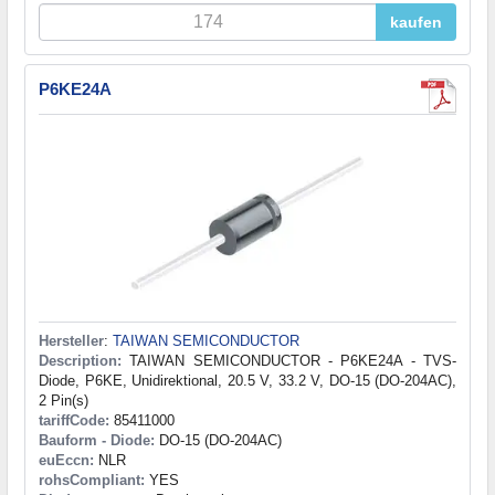
kaufen
P6KE24A
Hersteller
:
TAIWAN SEMICONDUCTOR
Description:
TAIWAN SEMICONDUCTOR - P6KE24A - TVS-
Diode, P6KE, Unidirektional, 20.5 V, 33.2 V, DO-15 (DO-204AC),
2 Pin(s)
tariffCode:
85411000
Bauform - Diode:
DO-15 (DO-204AC)
euEccn:
NLR
rohsCompliant:
YES