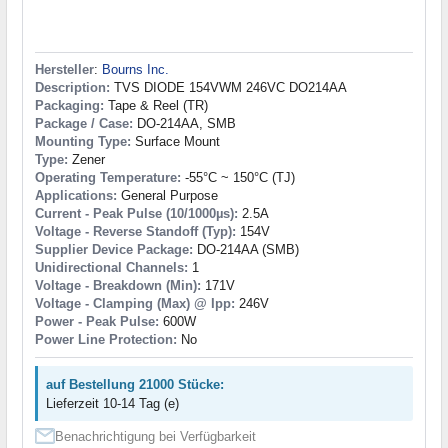
Hersteller
:
Bourns Inc.
Description:
TVS DIODE 154VWM 246VC DO214AA
Packaging:
Tape & Reel (TR)
Package / Case:
DO-214AA, SMB
Mounting Type:
Surface Mount
Type:
Zener
Operating Temperature:
-55°C ~ 150°C (TJ)
Applications:
General Purpose
Current - Peak Pulse (10/1000µs):
2.5A
Voltage - Reverse Standoff (Typ):
154V
Supplier Device Package:
DO-214AA (SMB)
Unidirectional Channels:
1
Voltage - Breakdown (Min):
171V
Voltage - Clamping (Max) @ Ipp:
246V
Power - Peak Pulse:
600W
Power Line Protection:
No
auf Bestellung 21000 Stücke:
Lieferzeit 10-14 Tag (e)
Benachrichtigung bei Verfügbarkeit