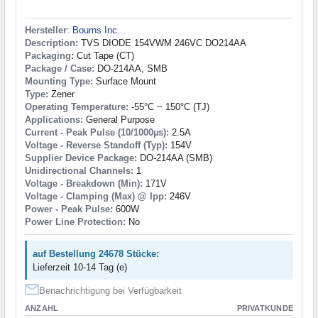
Hersteller
:
Bourns Inc.
Description:
TVS DIODE 154VWM 246VC DO214AA
Packaging:
Cut Tape (CT)
Package / Case:
DO-214AA, SMB
Mounting Type:
Surface Mount
Type:
Zener
Operating Temperature:
-55°C ~ 150°C (TJ)
Applications:
General Purpose
Current - Peak Pulse (10/1000µs):
2.5A
Voltage - Reverse Standoff (Typ):
154V
Supplier Device Package:
DO-214AA (SMB)
Unidirectional Channels:
1
Voltage - Breakdown (Min):
171V
Voltage - Clamping (Max) @ Ipp:
246V
Power - Peak Pulse:
600W
Power Line Protection:
No
auf Bestellung 24678 Stücke:
Lieferzeit 10-14 Tag (e)
Benachrichtigung bei Verfügbarkeit
ANZAHL
PRIVATKUNDE