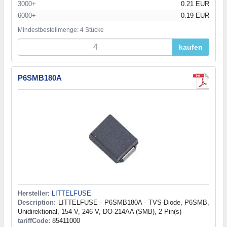
3000+
0.21 EUR
6000+
0.19 EUR
Mindestbestellmenge: 4 Stücke
kaufen
P6SMB180A
Hersteller
:
LITTELFUSE
Description:
LITTELFUSE - P6SMB180A - TVS-Diode, P6SMB,
Unidirektional, 154 V, 246 V, DO-214AA (SMB), 2 Pin(s)
tariffCode:
85411000