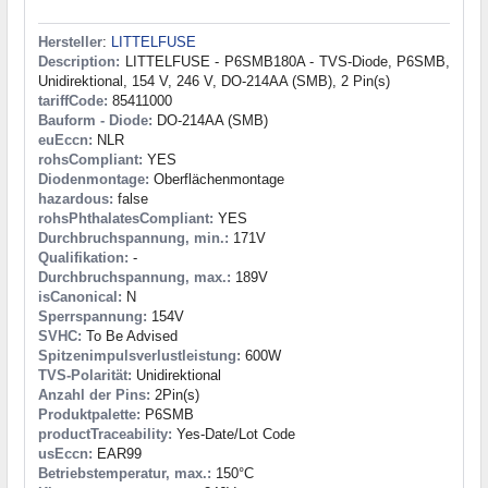
Hersteller
:
LITTELFUSE
Description:
LITTELFUSE - P6SMB180A - TVS-Diode, P6SMB,
Unidirektional, 154 V, 246 V, DO-214AA (SMB), 2 Pin(s)
tariffCode:
85411000
Bauform - Diode:
DO-214AA (SMB)
euEccn:
NLR
rohsCompliant:
YES
Diodenmontage:
Oberflächenmontage
hazardous:
false
rohsPhthalatesCompliant:
YES
Durchbruchspannung, min.:
171V
Qualifikation:
-
Durchbruchspannung, max.:
189V
isCanonical:
N
Sperrspannung:
154V
SVHC:
To Be Advised
Spitzenimpulsverlustleistung:
600W
TVS-Polarität:
Unidirektional
Anzahl der Pins:
2Pin(s)
Produktpalette:
P6SMB
productTraceability:
Yes-Date/Lot Code
usEccn:
EAR99
Betriebstemperatur, max.:
150°C