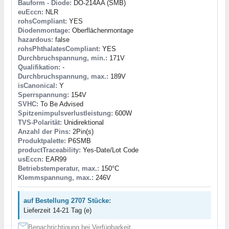
Bauform - Diode:
DO-214AA (SMB)
euEccn:
NLR
rohsCompliant:
YES
Diodenmontage:
Oberflächenmontage
hazardous:
false
rohsPhthalatesCompliant:
YES
Durchbruchspannung, min.:
171V
Qualifikation:
-
Durchbruchspannung, max.:
189V
isCanonical:
Y
Sperrspannung:
154V
SVHC:
To Be Advised
Spitzenimpulsverlustleistung:
600W
TVS-Polarität:
Unidirektional
Anzahl der Pins:
2Pin(s)
Produktpalette:
P6SMB
productTraceability:
Yes-Date/Lot Code
usEccn:
EAR99
Betriebstemperatur, max.:
150°C
Klemmspannung, max.:
246V
auf Bestellung 2707 Stücke:
Lieferzeit 14-21 Tag (e)
Benachrichtigung bei Verfügbarkeit