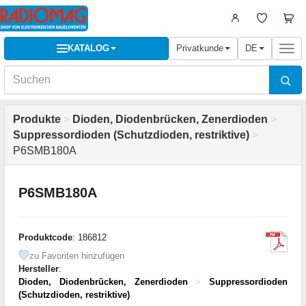
KATALOG
Privatkunde
DE
Togg
navi
Produkte
>
Dioden, Diodenbrücken, Zenerdioden
>
Suppressordioden (Schutzdioden, restriktive)
>
P6SMB180A
P6SMB180A
Produktcode
: 186812
zu Favoriten hinzufügen
Hersteller
:
Dioden, Diodenbrücken, Zenerdioden
>
Suppressordioden
(Schutzdioden, restriktive)