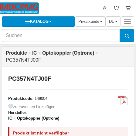
KATALOG
Privatkunde
DE
Togg
navi
Produkte
>
IC
>
Optokoppler (Optrone)
>
PC357N4TJ00F
PC357N4TJ00F
Produktcode
: 149004
zu Favoriten hinzufügen
Hersteller
:
IC
>
Optokoppler (Optrone)
Produkt ist nicht verfügbar