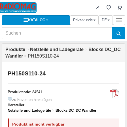
KATALOG
Privatkunde
DE
Togg
navi
Produkte
>
Netzteile und Ladegeräte
>
Blocks DC_DC
Wandler
>
PH150S110-24
PH150S110-24
Produktcode
: 84541
zu Favoriten hinzufügen
Hersteller
:
Netzteile und Ladegeräte
>
Blocks DC_DC Wandler
Produkt ist nicht verfügbar