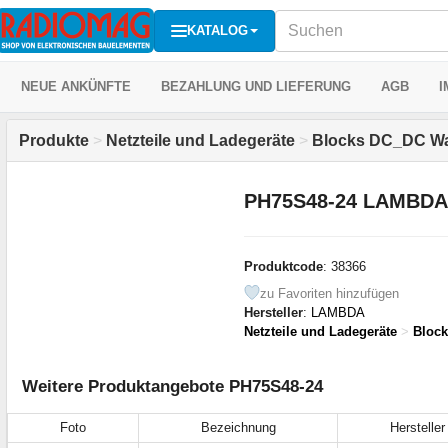
KATALOG
NEUE ANKÜNFTE
BEZAHLUNG UND LIEFERUNG
AGB
I
Produkte
>
Netzteile und Ladegeräte
>
Blocks DC_DC Wa
PH75S48-24 LAMBDA
Produktcode
: 38366
zu Favoriten hinzufügen
Hersteller
:
LAMBDA
Netzteile und Ladegeräte
>
Bloc
Weitere Produktangebote PH75S48-24
Foto
Bezeichnung
Hersteller