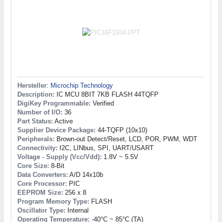
Hersteller
:
Microchip Technology
Description:
IC MCU 8BIT 7KB FLASH 44TQFP
DigiKey Programmable:
Verified
Number of I/O:
36
Part Status:
Active
Supplier Device Package:
44-TQFP (10x10)
Peripherals:
Brown-out Detect/Reset, LCD, POR, PWM, WDT
Connectivity:
I2C, LINbus, SPI, UART/USART
Voltage - Supply (Vcc/Vdd):
1.8V ~ 5.5V
Core Size:
8-Bit
Data Converters:
A/D 14x10b
Core Processor:
PIC
EEPROM Size:
256 x 8
Program Memory Type:
FLASH
Oscillator Type:
Internal
Operating Temperature:
-40°C ~ 85°C (TA)