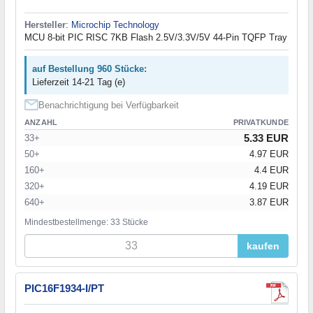
Hersteller
:
Microchip Technology
MCU 8-bit PIC RISC 7KB Flash 2.5V/3.3V/5V 44-Pin TQFP Tray
auf Bestellung 960 Stücke:
Lieferzeit 14-21 Tag (e)
Benachrichtigung bei Verfügbarkeit
ANZAHL
PRIVATKUNDE
5.33 EUR
33+
50+
4.97 EUR
160+
4.4 EUR
320+
4.19 EUR
640+
3.87 EUR
Mindestbestellmenge: 33 Stücke
kaufen
PIC16F1934-I/PT