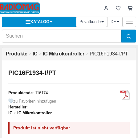
KATALOG
Privatkunde
DE
Togg
navi
Produkte
>
IC
>
IC Mikrokontroller
>
PIC16F1934-I/PT
PIC16F1934-I/PT
Produktcode
: 116174
zu Favoriten hinzufügen
Hersteller
:
IC
>
IC Mikrokontroller
Produkt ist nicht verfügbar