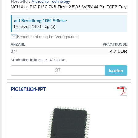
Hersteller
:
Microchip Technology
MCU 8-bit PIC RISC 7KB Flash 2.5V/3.3V/5V 44-Pin TQFP Tray
auf Bestellung 1060 Stücke:
Lieferzeit 14-21 Tag (e)
Benachrichtigung bei Verfügbarkeit
ANZAHL
PRIVATKUNDE
4.7 EUR
37+
Mindestbestellmenge: 37 Stücke
kaufen
PIC16F1934-I/PT