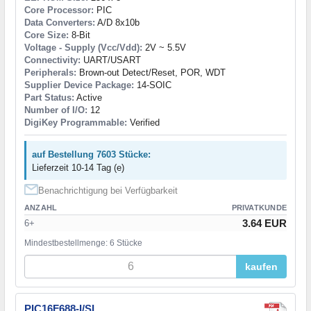
Core Processor:
PIC
Data Converters:
A/D 8x10b
Core Size:
8-Bit
Voltage - Supply (Vcc/Vdd):
2V ~ 5.5V
Connectivity:
UART/USART
Peripherals:
Brown-out Detect/Reset, POR, WDT
Supplier Device Package:
14-SOIC
Part Status:
Active
Number of I/O:
12
DigiKey Programmable:
Verified
auf Bestellung 7603 Stücke:
Lieferzeit 10-14 Tag (e)
Benachrichtigung bei Verfügbarkeit
ANZAHL
PRIVATKUNDE
3.64 EUR
6+
Mindestbestellmenge: 6 Stücke
kaufen
PIC16F688-I/SL