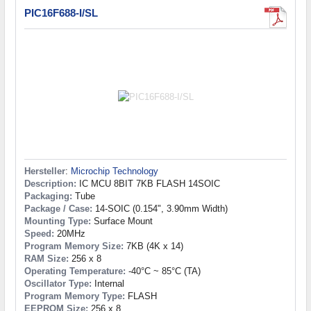
PIC16F688-I/SL
Hersteller
:
Microchip Technology
Description:
IC MCU 8BIT 7KB FLASH 14SOIC
Packaging:
Tube
Package / Case:
14-SOIC (0.154", 3.90mm Width)
Mounting Type:
Surface Mount
Speed:
20MHz
Program Memory Size:
7KB (4K x 14)
RAM Size:
256 x 8
Operating Temperature:
-40°C ~ 85°C (TA)
Oscillator Type:
Internal
Program Memory Type:
FLASH
EEPROM Size:
256 x 8