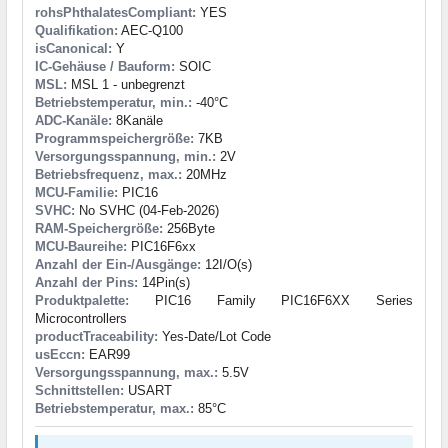
rohsPhthalatesCompliant:
YES
Qualifikation:
AEC-Q100
isCanonical:
Y
IC-Gehäuse / Bauform:
SOIC
MSL:
MSL 1 - unbegrenzt
Betriebstemperatur, min.:
-40°C
ADC-Kanäle:
8Kanäle
Programmspeichergröße:
7KB
Versorgungsspannung, min.:
2V
Betriebsfrequenz, max.:
20MHz
MCU-Familie:
PIC16
SVHC:
No SVHC (04-Feb-2026)
RAM-Speichergröße:
256Byte
MCU-Baureihe:
PIC16F6xx
Anzahl der Ein-/Ausgänge:
12I/O(s)
Anzahl der Pins:
14Pin(s)
Produktpalette:
PIC16 Family PIC16F6XX Series
Microcontrollers
productTraceability:
Yes-Date/Lot Code
usEccn:
EAR99
Versorgungsspannung, max.:
5.5V
Schnittstellen:
USART
Betriebstemperatur, max.:
85°C