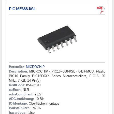
PIC16F688-I/SL
Hersteller
:
MICROCHIP
Description:
MICROCHIP - PIC16F688-I/SL - 8-Bit-MCU, Flash,
PIC16 Family PIC16F6XX Series Microcontrollers, PIC16, 20
MHz, 7 KB, 14 Pin(s)
tariffCode:
85423190
euEccn:
NLR
rohsCompliant:
YES
ADC-Auflösung:
10 Bit
IC-Montage:
Oberflächenmontage
Bausteinkern:
PIC16
hazardous:
false