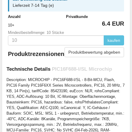
Lieferzeit 7-14 Tag (e)
Anzahl
Privatkunde
6.4 EUR
10+
Mindestbestellmenge: 10 Stücke
kaufen
Produktbewertung abgeben
Produktrezensionen
Technische Details
PIC16F688-I/SL Microchip
Description: MICROCHIP - PIC16F688-I/SL - 8-Bit-MCU, Flash,
PIC16 Family PIC16F6XX Series Microcontrollers, PIC16, 20 MHz, 7
KB, 14 Pin(s), tariffCode: 85423190, euEccn: NLR, rohsCompliant:
YES, ADC-Auflösung: 10 Bit, IC-Montage: Oberflächenmontage,
Bausteinkern: PIC16, hazardous: false, rohsPhthalatesCompliant:
YES, Qualifikation: AEC-Q100, isCanonical: Y, IC-Gehäuse /
Bauform: SOIC, MSL: MSL 1 - unbegrenzt, Betriebstemperatur, min.:
-40°C, ADC-Kanäle: 8Kanäle, Programmspeichergröße: 7KB,
Versorgungsspannung, min.: 2V, Betriebsfrequenz, max.: 20MHz,
MCU-Familie: PIC16, SVHC: No SVHC (04-Feb-2026), RAM-