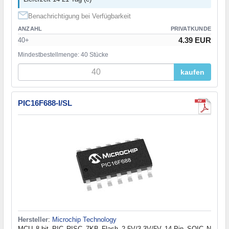
Benachrichtigung bei Verfügbarkeit
ANZAHL
PRIVATKUNDE
4.39 EUR
40+
Mindestbestellmenge: 40 Stücke
kaufen
PIC16F688-I/SL
Hersteller
:
Microchip Technology
MCU 8-bit PIC RISC 7KB Flash 2.5V/3.3V/5V 14-Pin SOIC N