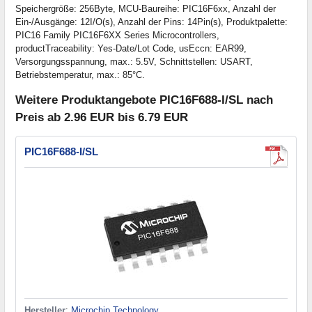
Speichergröße: 256Byte, MCU-Baureihe: PIC16F6xx, Anzahl der
Ein-/Ausgänge: 12I/O(s), Anzahl der Pins: 14Pin(s), Produktpalette:
PIC16 Family PIC16F6XX Series Microcontrollers,
productTraceability: Yes-Date/Lot Code, usEccn: EAR99,
Versorgungsspannung, max.: 5.5V, Schnittstellen: USART,
Betriebstemperatur, max.: 85°C.
Weitere Produktangebote PIC16F688-I/SL nach
Preis ab 2.96 EUR bis 6.79 EUR
PIC16F688-I/SL
Hersteller
:
Microchip Technology