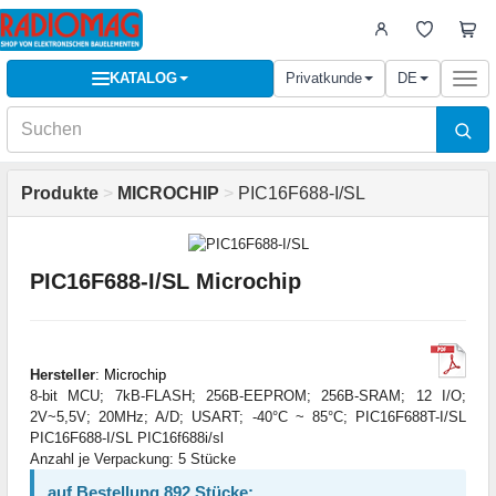
KATALOG
Privatkunde
DE
Togg
navi
Produkte
>
MICROCHIP
>
PIC16F688-I/SL
PIC16F688-I/SL Microchip
Hersteller
:
Microchip
8-bit MCU; 7kB-FLASH; 256B-EEPROM; 256B-SRAM; 12 I/O;
2V~5,5V; 20MHz; A/D; USART; -40°C ~ 85°C; PIC16F688T-I/SL
PIC16F688-I/SL PIC16f688i/sl
Anzahl je Verpackung: 5 Stücke
auf Bestellung 892 Stücke: