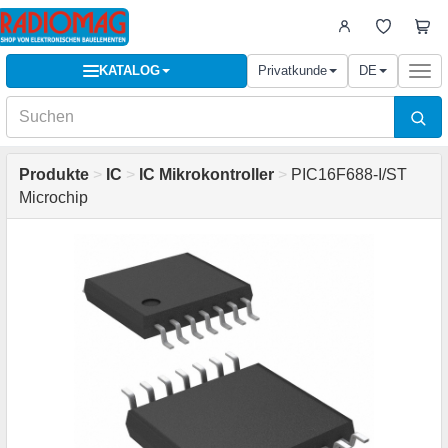
KATALOG
Privatkunde
DE
Togg
navi
Produkte
>
IC
>
IC Mikrokontroller
>
PIC16F688-I/ST
Microchip