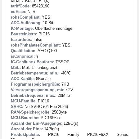
MHz, 7 KB, 14 Pin(s)
tariffCode:
85423190
euEccn:
NLR
rohsCompliant:
YES
ADC-Auflösung:
10 Bit
IC-Montage:
Oberflächenmontage
Bausteinkern:
PIC16
hazardous:
false
rohsPhthalatesCompliant:
YES
Qualifikation:
AEC-Q100
isCanonical:
Y
IC-Gehäuse / Bauform:
TSSOP
MSL:
MSL 1 - unbegrenzt
Betriebstemperatur, min.:
-40°C
ADC-Kanäle:
8Kanäle
Programmspeichergröße:
7KB
Versorgungsspannung, min.:
2V
Betriebsfrequenz, max.:
20MHz
MCU-Familie:
PIC16
SVHC:
No SVHC (04-Feb-2026)
RAM-Speichergröße:
256Byte
MCU-Baureihe:
PIC16F6xx
Anzahl der Ein-/Ausgänge:
12I/O(s)
Anzahl der Pins:
14Pin(s)
Produktpalette:
PIC16 Family PIC16F6XX Series