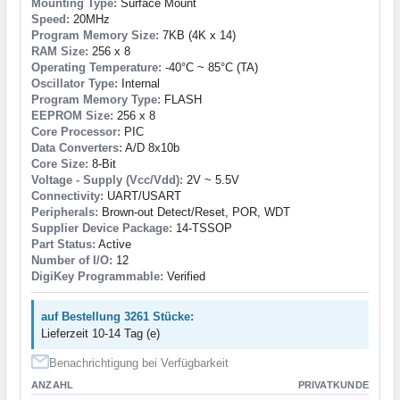
Mounting Type:
Surface Mount
Speed:
20MHz
Program Memory Size:
7KB (4K x 14)
RAM Size:
256 x 8
Operating Temperature:
-40°C ~ 85°C (TA)
Oscillator Type:
Internal
Program Memory Type:
FLASH
EEPROM Size:
256 x 8
Core Processor:
PIC
Data Converters:
A/D 8x10b
Core Size:
8-Bit
Voltage - Supply (Vcc/Vdd):
2V ~ 5.5V
Connectivity:
UART/USART
Peripherals:
Brown-out Detect/Reset, POR, WDT
Supplier Device Package:
14-TSSOP
Part Status:
Active
Number of I/O:
12
DigiKey Programmable:
Verified
auf Bestellung 3261 Stücke:
Lieferzeit 10-14 Tag (e)
Benachrichtigung bei Verfügbarkeit
ANZAHL
PRIVATKUNDE