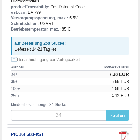
Microcontrollers
productTraceability:
Yes-Date/Lot Code
usEccn:
EAR99
Versorgungsspannung, max.:
5.5V
Schnittstellen:
USART
Betriebstemperatur, max.:
85°C
auf Bestellung 258 Stücke:
Lieferzeit 14-21 Tag (e)
Benachrichtigung bei Verfügbarkeit
ANZAHL
PRIVATKUNDE
7.38 EUR
34+
39+
5.99 EUR
100+
4.58 EUR
250+
4.12 EUR
Mindestbestellmenge: 34 Stücke
kaufen
PIC16F688-I/ST