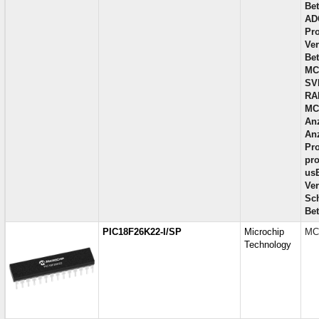
Bet
AD
Pr
Ve
Bet
MC
SV
RA
MC
Anz
Anz
Pro
pro
us
Ve
Sch
Bet
PIC18F26K22-I/SP
Microchip
MCU
Technology