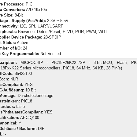
e Processor:
PIC
a Converters:
A/D 19x10b
e Size:
8-Bit
tage - Supply (Vcc/Vdd):
2.3V ~ 5.5V
nectivity:
I2C, SPI, UART/USART
ipherals:
Brown-out Detect/Reset, HLVD, POR, PWM, WDT
plier Device Package:
28-SPDIP
t Status:
Active
ber of I/O:
24
giKey Programmable:
Not Verified
cription:
MICROCHIP - PIC18F26K22-I/SP - 8-Bit-MCU, Flash, PIC
18FxxK22 Series Microcontrollers, PIC18, 64 MHz, 64 KB, 28 Pin(s)
iffCode:
85423190
Eccn:
NLR
hsCompliant:
YES
C-Auflösung:
10 Bit
-Montage:
Durchsteckmontage
steinkern:
PIC18
zardous:
false
hsPhthalatesCompliant:
YES
lifikation:
AEC-Q100
anonical:
Y
Gehäuse / Bauform:
DIP
L:
-