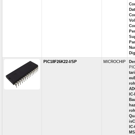
Cor
Dat
Cor
Vol
Con
Per
Sup
Par
Num
Di
PIC18F26K22-I/SP
MICROCHIP
Des
PIC
tar
eu
ro
AD
IC
Bau
ha
ro
Qua
isC
IC-
MS