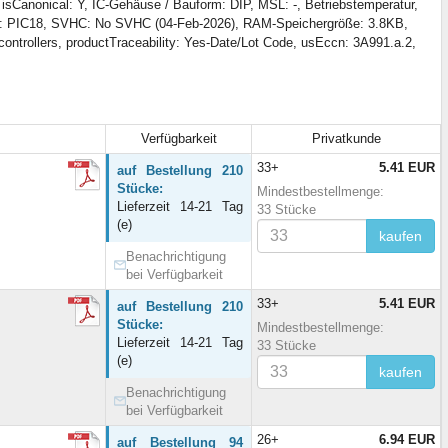
isCanonical: Y, IC-Gehäuse / Bauform: DIP, MSL: -, Betriebstemperatur,
ie: PIC18, SVHC: No SVHC (04-Feb-2026), RAM-Speichergröße: 3.8KB,
ntrollers, productTraceability: Yes-Date/Lot Code, usEccn: 3A991.a.2,
Verfügbarkeit
Privatkunde
33+
5.41 EUR
auf Bestellung 210
Stücke:
Mindestbestellmenge:
Lieferzeit 14-21 Tag
33 Stücke
(e)
kaufen
Benachrichtigung
bei Verfügbarkeit
33+
5.41 EUR
auf Bestellung 210
Stücke:
Mindestbestellmenge:
Lieferzeit 14-21 Tag
33 Stücke
(e)
kaufen
Benachrichtigung
bei Verfügbarkeit
26+
6.94 EUR
auf Bestellung 94