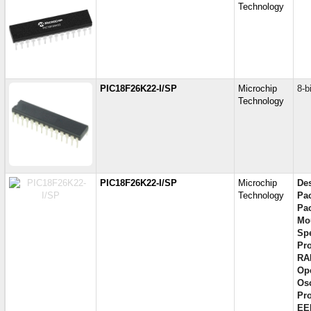
Technology
PIC18F26K22-I/SP
Microchip
8-b
Technology
PIC18F26K22-I/SP
Microchip
Des
Technology
Pa
Pac
Mo
Sp
Pr
RA
Ope
Osc
Pr
EE