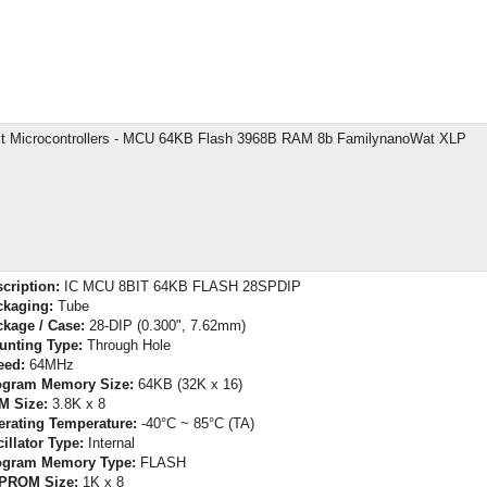
it Microcontrollers - MCU 64KB Flash 3968B RAM 8b FamilynanoWat XLP
cription:
IC MCU 8BIT 64KB FLASH 28SPDIP
ckaging:
Tube
kage / Case:
28-DIP (0.300", 7.62mm)
unting Type:
Through Hole
eed:
64MHz
ogram Memory Size:
64KB (32K x 16)
M Size:
3.8K x 8
rating Temperature:
-40°C ~ 85°C (TA)
illator Type:
Internal
ogram Memory Type:
FLASH
PROM Size:
1K x 8