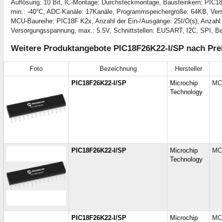
Auflösung: 10 Bit, IC-Montage: Durchsteckmontage, Bausteinkern: PIC18,
min.: -40°C, ADC-Kanäle: 17Kanäle, Programmspeichergröße: 64KB, Ver
MCU-Baureihe: PIC18F K2x, Anzahl der Ein-/Ausgänge: 25I/O(s), Anzahl d
Versorgungsspannung, max.: 5.5V, Schnittstellen: EUSART, I2C, SPI, Be
Weitere Produktangebote PIC18F26K22-I/SP nach Prei
Foto
Bezeichnung
Hersteller
PIC18F26K22-I/SP
Microchip
MCU
Technology
PIC18F26K22-I/SP
Microchip
MCU
Technology
PIC18F26K22-I/SP
Microchip
MCU