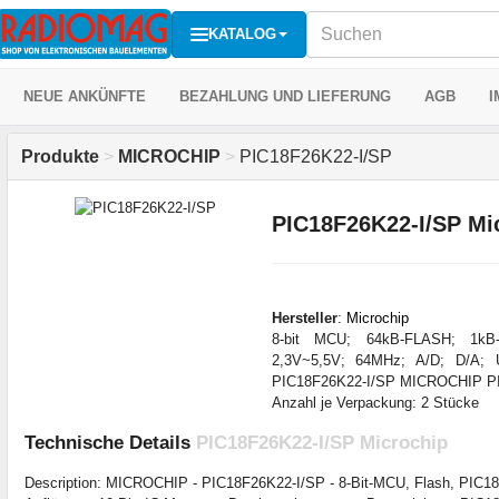
KATALOG
NEUE ANKÜNFTE
BEZAHLUNG UND LIEFERUNG
AGB
I
Produkte
>
MICROCHIP
>
PIC18F26K22-I/SP
PIC18F26K22-I/SP Mi
Hersteller
:
Microchip
8-bit MCU; 64kB-FLASH; 1kB
2,3V~5,5V; 64MHz; A/D; D/A;
PIC18F26K22-I/SP MICROCHIP PI
Anzahl je Verpackung: 2 Stücke
Technische Details
PIC18F26K22-I/SP Microchip
Description: MICROCHIP - PIC18F26K22-I/SP - 8-Bit-MCU, Flash, PIC18 