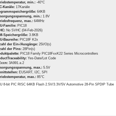
riebstemperatur, min.:
-40°C
C-Kanäle:
17Kanäle
ogrammspeichergröße:
64KB
rsorgungsspannung, min.:
1.8V
riebsfrequenz, max.:
64MHz
U-Familie:
PIC18
HC:
No SVHC (04-Feb-2026)
M-Speichergröße:
3.8KB
U-Baureihe:
PIC18F K2x
ahl der Ein-/Ausgänge:
25I/O(s)
ahl der Pins:
28Pin(s)
duktpalette:
PIC18 Family PIC18FxxK22 Series Microcontrollers
ductTraceability:
Yes-Date/Lot Code
Eccn:
3A991.a.2
rsorgungsspannung, max.:
5.5V
nittstellen:
EUSART, I2C, SPI
riebstemperatur, max.:
85°C
 8-bit PIC RISC 64KB Flash 2.5V/3.3V/5V Automotive 28-Pin SPDIP Tube