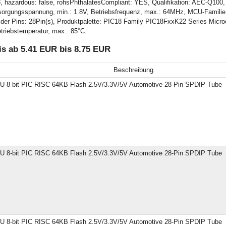
 hazardous: false, rohsPhthalatesCompliant: YES, Qualifikation: AEC-Q100, 
sorgungsspannung, min.: 1.8V, Betriebsfrequenz, max.: 64MHz, MCU-Famil
er Pins: 28Pin(s), Produktpalette: PIC18 Family PIC18FxxK22 Series Microco
triebstemperatur, max.: 85°C.
s ab 5.41 EUR bis 8.75 EUR
Beschreibung
 8-bit PIC RISC 64KB Flash 2.5V/3.3V/5V Automotive 28-Pin SPDIP Tube
 8-bit PIC RISC 64KB Flash 2.5V/3.3V/5V Automotive 28-Pin SPDIP Tube
 8-bit PIC RISC 64KB Flash 2.5V/3.3V/5V Automotive 28-Pin SPDIP Tube