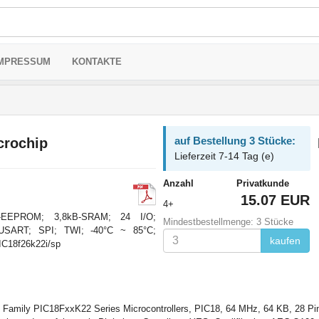
MPRESSUM
KONTAKTE
auf Bestellung 3 Stücke:
crochip
Lieferzeit 7-14 Tag (e)
Anzahl
Privatkunde
15.07 EUR
4+
-EEPROM; 3,8kB-SRAM; 24 I/O;
Mindestbestellmenge: 3 Stücke
 USART; SPI; TWI; -40°C ~ 85°C;
kaufen
C18f26k22i/sp
Family PIC18FxxK22 Series Microcontrollers, PIC18, 64 MHz, 64 KB, 28 Pin