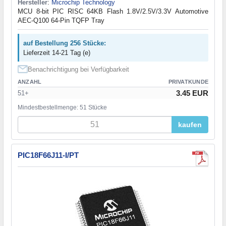
Hersteller
:
Microchip Technology
MCU 8-bit PIC RISC 64KB Flash 1.8V/2.5V/3.3V Automotive
AEC-Q100 64-Pin TQFP Tray
auf Bestellung 256 Stücke:
Lieferzeit 14-21 Tag (e)
Benachrichtigung bei Verfügbarkeit
ANZAHL
PRIVATKUNDE
3.45 EUR
51+
Mindestbestellmenge: 51 Stücke
kaufen
PIC18F66J11-I/PT