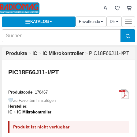
KATALOG
Privatkunde
DE
Togg
navi
Produkte
>
IC
>
IC Mikrokontroller
>
PIC18F66J11-I/PT
PIC18F66J11-I/PT
Produktcode
: 178467
zu Favoriten hinzufügen
Hersteller
:
IC
>
IC Mikrokontroller
Produkt ist nicht verfügbar