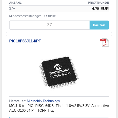
ANZAHL
PRIVATKUNDE
4.75 EUR
37+
Mindestbestellmenge: 37 Stücke
kaufen
PIC18F66J11-I/PT
Hersteller
:
Microchip Technology
MCU 8-bit PIC RISC 64KB Flash 1.8V/2.5V/3.3V Automotive
AEC-Q100 64-Pin TQFP Tray