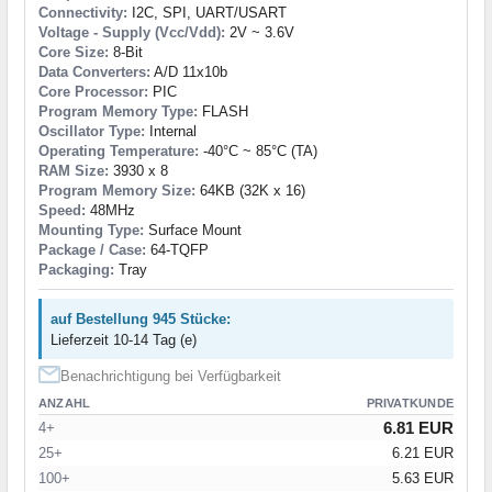
Connectivity:
I2C, SPI, UART/USART
Voltage - Supply (Vcc/Vdd):
2V ~ 3.6V
Core Size:
8-Bit
Data Converters:
A/D 11x10b
Core Processor:
PIC
Program Memory Type:
FLASH
Oscillator Type:
Internal
Operating Temperature:
-40°C ~ 85°C (TA)
RAM Size:
3930 x 8
Program Memory Size:
64KB (32K x 16)
Speed:
48MHz
Mounting Type:
Surface Mount
Package / Case:
64-TQFP
Packaging:
Tray
auf Bestellung 945 Stücke:
Lieferzeit 10-14 Tag (e)
Benachrichtigung bei Verfügbarkeit
ANZAHL
PRIVATKUNDE
6.81 EUR
4+
25+
6.21 EUR
100+
5.63 EUR