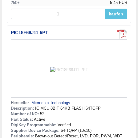
250+
5.45 EUR
kaufen
PIC18F66J11-I/PT
Hersteller
:
Microchip Technology
Description:
IC MCU 8BIT 64KB FLASH 64TQFP
Number of I/O:
52
Part Status:
Active
DigiKey Programmable:
Verified
Supplier Device Package:
64-TQFP (10x10)
Peripherals:
Brown-out Detect/Reset, LVD, POR, PWM, WDT