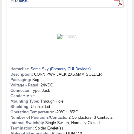
PJ-006A
Hersteller
:
Same Sky (Formerly CUI Devices)
Description:
CONN PWR JACK 2X5.5MM SOLDER
Packaging:
Bag
Voltage - Rated:
24VDC
Connector Type:
Jack
Gender:
Male
Mounting Type:
Through Hole
Shielding:
Unshielded
Operating Temperature:
-20°C ~ 85°C
Number of Positions/Contacts:
2 Conductors, 3 Contacts
Internal Switch(s):
Single Switch, Normally Closed
Termination:
Solder Eyelet(s)
Material Flammability Rating:
UL94 V-0