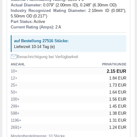
Actual Diameter:
0.079" (2.00mm ID), 0.248" (6.30mm OD)
Industry Recognized Mating Diameter:
2.10mm ID (0.083"),
5.50mm OD (0.217")
Part Status:
Active
Current Rating (Amps):
2 A
auf Bestellung 27516 Stücke:
Lieferzeit 10-14 Tag (e)
Benachrichtigung bei Verfügbarkeit
ANZAHL
PRIVATKUNDE
2.15 EUR
10+
12+
1.84 EUR
25+
1.73 EUR
50+
1.64 EUR
100+
1.56 EUR
299+
1.45 EUR
598+
1.38 EUR
1196+
1.31 EUR
2691+
1.24 EUR
Mindestbestellmenge: 10 Stücke