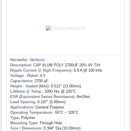
Hersteller
:
Nichicon
Description:
CAP ALUM POLY 2700UF 20% 4V T/H
Ripple Current @ High Frequency:
6.9 A @ 100 kHz
Voltage - Rated:
4 V
Capacitance:
2700 µF
Height - Seated (Max):
0.512" (13.00mm)
Lifetime @ Temp.:
2000 Hrs @ 105°C
ESR (Equivalent Series Resistance):
8mOhm
Lead Spacing:
0.197" (5.00mm)
Applications:
General Purpose
Operating Temperature:
-55°C ~ 105°C
Type:
Polymer
Mounting Type:
Through Hole
Size / Dimension:
0.394" Dia (10.00mm)