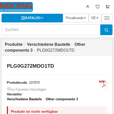
KATALOG
Privatkunde
DE
Togg
navi
Produkte
>
Verschiedene Bauteile
>
Other
components 3
>
PLG0G272MDO1TD
PLG0G272MDO1TD
Produktcode
: 107970
zu Favoriten hinzufügen
Hersteller
:
Verschiedene Bauteile
>
Other components 3
Produkt ist nicht verfügbar