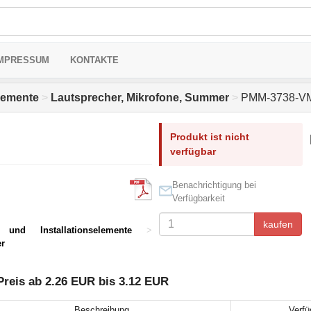
MPRESSUM
KONTAKTE
elemente
>
Lautsprecher, Mikrofone, Summer
>
PMM-3738-V
Produkt ist nicht
verfügbar
Benachrichtigung bei
Verfügbarkeit
kaufen
und Installationselemente
>
r
eis ab 2.26 EUR bis 3.12 EUR
Beschreibung
Verfü