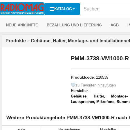
KATALOG
NEUE ANKÜNFTE
BEZAHLUNG UND LIEFERUNG
AGB
I
Produkte
>
Gehäuse, Halter, Montage- und Installations
PMM-3738-VM1000-R
Produktcode
: 128539
zu Favoriten hinzufügen
Hersteller
:
Gehäuse, Halter, Montage- 
Lautsprecher, Mikrofone, Summe
Weitere Produktangebote PMM-3738-VM1000-R nach Pr
Foto
Bezeichnung
Hersteller