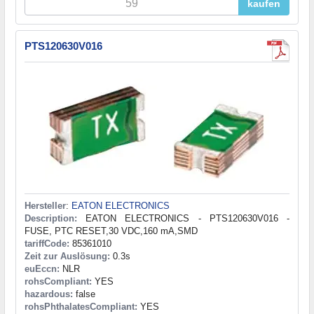
kaufen
PTS120630V016
Hersteller
:
EATON ELECTRONICS
Description:
EATON ELECTRONICS - PTS120630V016 -
FUSE, PTC RESET,30 VDC,160 mA,SMD
tariffCode:
85361010
Zeit zur Auslösung:
0.3s
euEccn:
NLR
rohsCompliant:
YES
hazardous:
false
rohsPhthalatesCompliant:
YES