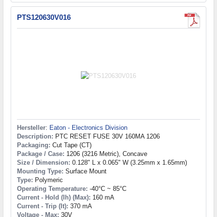
PTS120630V016
Hersteller
:
Eaton - Electronics Division
Description:
PTC RESET FUSE 30V 160MA 1206
Packaging:
Cut Tape (CT)
Package / Case:
1206 (3216 Metric), Concave
Size / Dimension:
0.128" L x 0.065" W (3.25mm x 1.65mm)
Mounting Type:
Surface Mount
Type:
Polymeric
Operating Temperature:
-40°C ~ 85°C
Current - Hold (Ih) (Max):
160 mA
Current - Trip (It):
370 mA
Voltage - Max:
30V