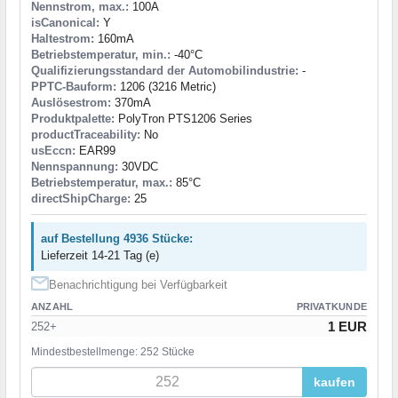
Nennstrom, max.:
100A
isCanonical:
Y
Haltestrom:
160mA
Betriebstemperatur, min.:
-40°C
Qualifizierungsstandard der Automobilindustrie:
-
PPTC-Bauform:
1206 (3216 Metric)
Auslösestrom:
370mA
Produktpalette:
PolyTron PTS1206 Series
productTraceability:
No
usEccn:
EAR99
Nennspannung:
30VDC
Betriebstemperatur, max.:
85°C
directShipCharge:
25
auf Bestellung 4936 Stücke:
Lieferzeit 14-21 Tag (e)
Benachrichtigung bei Verfügbarkeit
ANZAHL
PRIVATKUNDE
1 EUR
252+
Mindestbestellmenge: 252 Stücke
kaufen