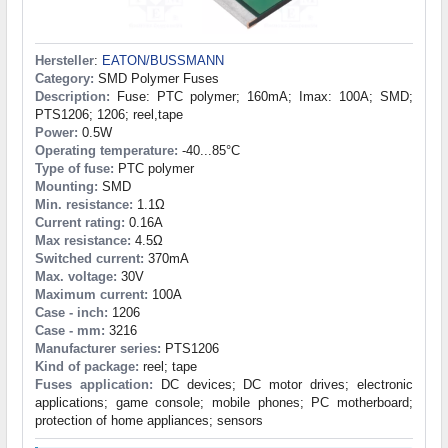
Hersteller
:
EATON/BUSSMANN
Category:
SMD Polymer Fuses
Description:
Fuse: PTC polymer; 160mA; Imax: 100A; SMD;
PTS1206; 1206; reel,tape
Power:
0.5W
Operating temperature:
-40...85°C
Type of fuse:
PTC polymer
Mounting:
SMD
Min. resistance:
1.1Ω
Current rating:
0.16A
Max resistance:
4.5Ω
Switched current:
370mA
Max. voltage:
30V
Maximum current:
100A
Case - inch:
1206
Case - mm:
3216
Manufacturer series:
PTS1206
Kind of package:
reel; tape
Fuses application:
DC devices; DC motor drives; electronic
applications; game console; mobile phones; PC motherboard;
protection of home appliances; sensors