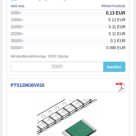
ANZAHL
PRIVATKUNDE
0.13 EUR
5000+
10000+
0.12 EUR
15000+
0.11 EUR
25000+
0.11 EUR
35000+
0.1 EUR
50000+
0.099 EUR
Mindestbestellmenge: 5000 Stücke
kaufen
PTS120630V016