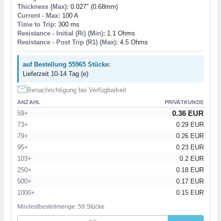
Thickness (Max):
0.027" (0.68mm)
Current - Max:
100 A
Time to Trip:
300 ms
Resistance - Initial (Ri) (Min):
1.1 Ohms
Resistance - Post Trip (R1) (Max):
4.5 Ohms
auf Bestellung 55965 Stücke:
Lieferzeit 10-14 Tag (e)
Benachrichtigung bei Verfügbarkeit
ANZAHL
PRIVATKUNDE
0.36 EUR
59+
73+
0.29 EUR
79+
0.26 EUR
95+
0.23 EUR
103+
0.2 EUR
250+
0.18 EUR
500+
0.17 EUR
1000+
0.15 EUR
Mindestbestellmenge: 59 Stücke