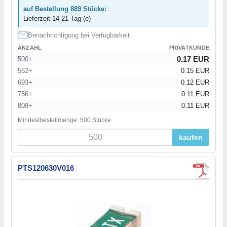
auf Bestellung 889 Stücke:
Lieferzeit 14-21 Tag (e)
Benachrichtigung bei Verfügbarkeit
ANZAHL
PRIVATKUNDE
0.17 EUR
500+
562+
0.15 EUR
693+
0.12 EUR
756+
0.11 EUR
808+
0.11 EUR
Mindestbestellmenge: 500 Stücke
kaufen
PTS120630V016