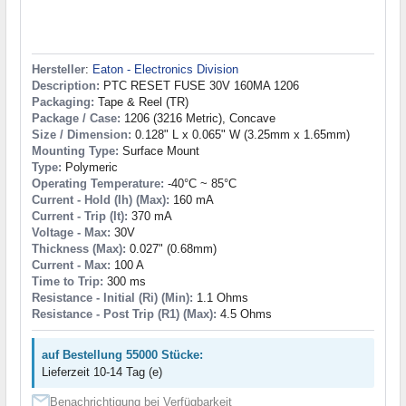
Hersteller
:
Eaton - Electronics Division
Description:
PTC RESET FUSE 30V 160MA 1206
Packaging:
Tape & Reel (TR)
Package / Case:
1206 (3216 Metric), Concave
Size / Dimension:
0.128" L x 0.065" W (3.25mm x 1.65mm)
Mounting Type:
Surface Mount
Type:
Polymeric
Operating Temperature:
-40°C ~ 85°C
Current - Hold (Ih) (Max):
160 mA
Current - Trip (It):
370 mA
Voltage - Max:
30V
Thickness (Max):
0.027" (0.68mm)
Current - Max:
100 A
Time to Trip:
300 ms
Resistance - Initial (Ri) (Min):
1.1 Ohms
Resistance - Post Trip (R1) (Max):
4.5 Ohms
auf Bestellung 55000 Stücke:
Lieferzeit 10-14 Tag (e)
Benachrichtigung bei Verfügbarkeit