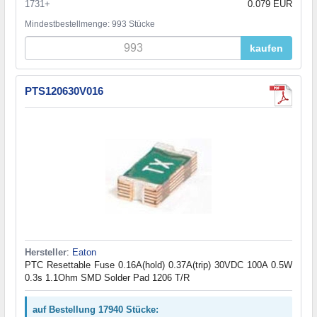
1731+
0.079 EUR
Mindestbestellmenge: 993 Stücke
kaufen
PTS120630V016
Hersteller
:
Eaton
PTC Resettable Fuse 0.16A(hold) 0.37A(trip) 30VDC 100A 0.5W
0.3s 1.1Ohm SMD Solder Pad 1206 T/R
auf Bestellung 17940 Stücke: