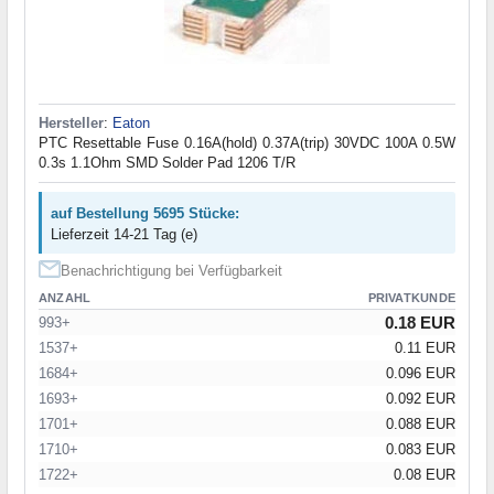
Hersteller
:
Eaton
PTC Resettable Fuse 0.16A(hold) 0.37A(trip) 30VDC 100A 0.5W
0.3s 1.1Ohm SMD Solder Pad 1206 T/R
auf Bestellung 5695 Stücke:
Lieferzeit 14-21 Tag (e)
Benachrichtigung bei Verfügbarkeit
ANZAHL
PRIVATKUNDE
0.18 EUR
993+
1537+
0.11 EUR
1684+
0.096 EUR
1693+
0.092 EUR
1701+
0.088 EUR
1710+
0.083 EUR
1722+
0.08 EUR