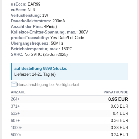
usEccn:
EAR99
euEccn:
NLR
Verlustleistung:
1W
Dauerkollektorstrom:
200mA
Anzahl der Pins:
4Pin(s)
Kollektor-Emitter-Spannung, max.:
300V
productTraceability:
Yes-Date/Lot Code
Übergangsfrequenz:
50MHz
Betriebstemperatur, max.:
150°C
SVHC:
No SVHC (25-Jun-2025)
auf Bestellung 8898 Stücke:
Lieferzeit 14-21 Tag (e)
Benachrichtigung bei Verfügbarkeit
ANZAHL
PRIVATKUNDE
0.95 EUR
264+
371+
0.63 EUR
532+
0.4 EUR
607+
0.36 EUR
1000+
0.33 EUR
5000+
0.24 EUR