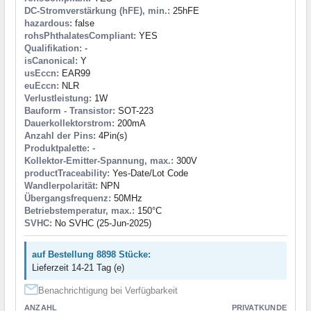
DC-Stromverstärkung (hFE), min.:
25hFE
hazardous:
false
rohsPhthalatesCompliant:
YES
Qualifikation:
-
isCanonical:
Y
usEccn:
EAR99
euEccn:
NLR
Verlustleistung:
1W
Bauform - Transistor:
SOT-223
Dauerkollektorstrom:
200mA
Anzahl der Pins:
4Pin(s)
Produktpalette:
-
Kollektor-Emitter-Spannung, max.:
300V
productTraceability:
Yes-Date/Lot Code
Wandlerpolarität:
NPN
Übergangsfrequenz:
50MHz
Betriebstemperatur, max.:
150°C
SVHC:
No SVHC (25-Jun-2025)
auf Bestellung 8898 Stücke:
Lieferzeit 14-21 Tag (e)
Benachrichtigung bei Verfügbarkeit
ANZAHL
PRIVATKUNDE