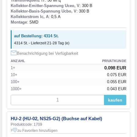
Transitfrequenz fT
: 50 МГц
Kollektor-Emitter-Spannung Uceo, V
: 300 В
Kollektor-Basis-Spannung Ucbo, V
: 300 В
Kollektorstrom Ic, A
: 0,5 А
Montage
: SMD
auf Bestellung: 4314 St.
4314 St. - Lieferzeit 21-28 Tag (e)
Benachrichtigung bei Verfügbarkeit
ANZAHL
PRIVATKUNDE
0.098 EUR
1+
10+
0.075 EUR
100+
0.055 EUR
1000+
0.043 EUR
kaufen
HU-2 (HU-02, NS25-G2) (Buchse auf Kabel)
Produktcode: 1709
zu Favoriten hinzufügen
3