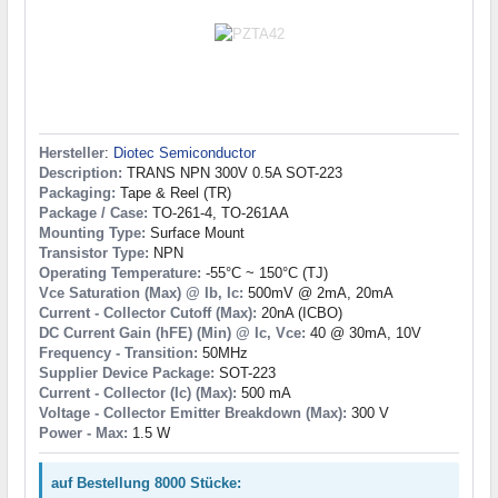
Hersteller
:
Diotec Semiconductor
Description:
TRANS NPN 300V 0.5A SOT-223
Packaging:
Tape & Reel (TR)
Package / Case:
TO-261-4, TO-261AA
Mounting Type:
Surface Mount
Transistor Type:
NPN
Operating Temperature:
-55°C ~ 150°C (TJ)
Vce Saturation (Max) @ Ib, Ic:
500mV @ 2mA, 20mA
Current - Collector Cutoff (Max):
20nA (ICBO)
DC Current Gain (hFE) (Min) @ Ic, Vce:
40 @ 30mA, 10V
Frequency - Transition:
50MHz
Supplier Device Package:
SOT-223
Current - Collector (Ic) (Max):
500 mA
Voltage - Collector Emitter Breakdown (Max):
300 V
Power - Max:
1.5 W
auf Bestellung 8000 Stücke: