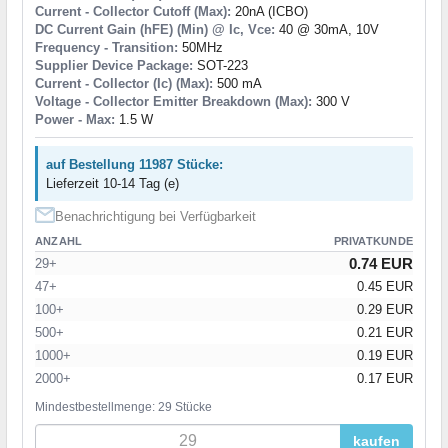
Current - Collector Cutoff (Max):
20nA (ICBO)
DC Current Gain (hFE) (Min) @ Ic, Vce:
40 @ 30mA, 10V
Frequency - Transition:
50MHz
Supplier Device Package:
SOT-223
Current - Collector (Ic) (Max):
500 mA
Voltage - Collector Emitter Breakdown (Max):
300 V
Power - Max:
1.5 W
auf Bestellung 11987 Stücke:
Lieferzeit 10-14 Tag (e)
Benachrichtigung bei Verfügbarkeit
ANZAHL
PRIVATKUNDE
0.74 EUR
29+
47+
0.45 EUR
100+
0.29 EUR
500+
0.21 EUR
1000+
0.19 EUR
2000+
0.17 EUR
Mindestbestellmenge: 29 Stücke
kaufen