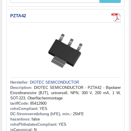
PZTA42
Hersteller
:
DIOTEC SEMICONDUCTOR
Description:
DIOTEC SEMICONDUCTOR - PZTA42 - Bipolarer
Einzeltransistor (BJT), universell, NPN, 300 V, 200 mA, 1 W,
SOT-223, Oberflächenmontage
tariffCode:
85412900
rohsCompliant:
YES
DC-Stromverstärkung (hFE), min.:
25hFE
hazardous:
false
rohsPhthalatesCompliant:
YES
isCanonical:
N