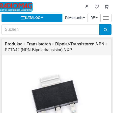
KATALOG
Privatkunde
DE
Togg
navi
Produkte
>
Transistoren
>
Bipolar-Transistoren NPN
>
PZTA42 (NPN-Bipolartransistor) NXP