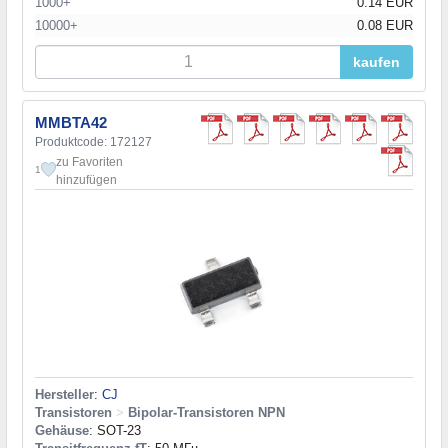
1000+
0.14 EUR
10000+
0.08 EUR
kaufen
MMBTA42
Produktcode: 172127
zu Favoriten
1
hinzufügen
Hersteller
:
CJ
Transistoren
>
Bipolar-Transistoren NPN
Gehäuse
: SOT-23