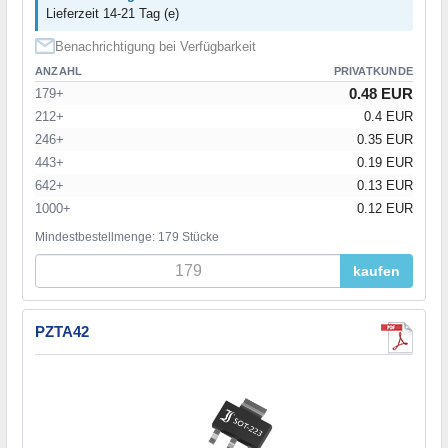
Lieferzeit 14-21 Tag (e)
Benachrichtigung bei Verfügbarkeit
ANZAHL
PRIVATKUNDE
0.48 EUR
179+
212+
0.4 EUR
246+
0.35 EUR
443+
0.19 EUR
642+
0.13 EUR
1000+
0.12 EUR
Mindestbestellmenge: 179 Stücke
kaufen
PZTA42