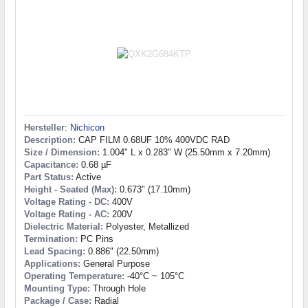
Hersteller
:
Nichicon
Description:
CAP FILM 0.68UF 10% 400VDC RAD
Size / Dimension:
1.004" L x 0.283" W (25.50mm x 7.20mm)
Capacitance:
0.68 µF
Part Status:
Active
Height - Seated (Max):
0.673" (17.10mm)
Voltage Rating - DC:
400V
Voltage Rating - AC:
200V
Dielectric Material:
Polyester, Metallized
Termination:
PC Pins
Lead Spacing:
0.886" (22.50mm)
Applications:
General Purpose
Operating Temperature:
-40°C ~ 105°C
Mounting Type:
Through Hole
Package / Case:
Radial