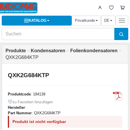
KATALOG
Privatkunde
DE
Togg
navi
Produkte
>
Kondensatoren
>
Folienkondensatoren
>
QXK2G684KTP
QXK2G684KTP
Produktcode
: 184139
zu Favoriten hinzufügen
Hersteller
:
Part Nummer
: QXK2G684KTP
Produkt ist nicht verfügbar