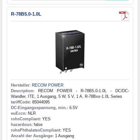
R-78B5.0-1.0L
Hersteller
:
RECOM POWER
Description:
RECOM POWER - R-78B5.0-1.0L - DC/DC-
Wandler, ITE, 1 Ausgang, 5 W, 5 V, 1 A, R-78Bxx-1.0L Series
tariffCode:
85044095
DC-Eingangsspannung, min.:
6.5V
euEccn:
NLR
rohsCompliant:
YES
hazardous:
false
rohsPhthalatesCompliant:
YES
Anzahl der Ausgänge:
1 Ausgang