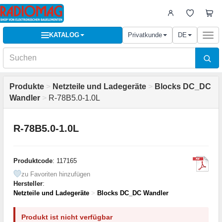
KATALOG
Privatkunde
DE
Togg
navi
Produkte
>
Netzteile und Ladegeräte
>
Blocks DC_DC
Wandler
>
R-78B5.0-1.0L
R-78B5.0-1.0L
Produktcode
: 117165
zu Favoriten hinzufügen
Hersteller
:
Netzteile und Ladegeräte
>
Blocks DC_DC Wandler
Produkt ist nicht verfügbar