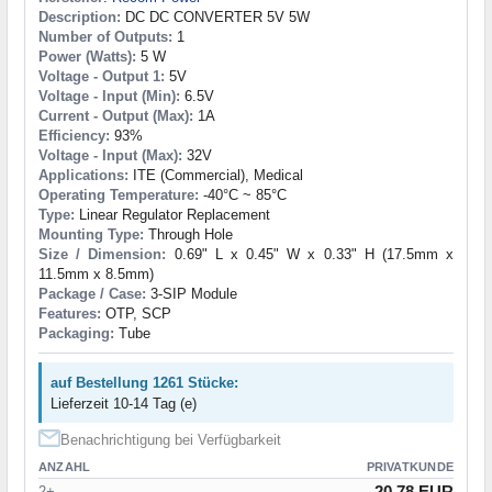
Description:
DC DC CONVERTER 5V 5W
Number of Outputs:
1
Power (Watts):
5 W
Voltage - Output 1:
5V
Voltage - Input (Min):
6.5V
Current - Output (Max):
1A
Efficiency:
93%
Voltage - Input (Max):
32V
Applications:
ITE (Commercial), Medical
Operating Temperature:
-40°C ~ 85°C
Type:
Linear Regulator Replacement
Mounting Type:
Through Hole
Size / Dimension:
0.69" L x 0.45" W x 0.33" H (17.5mm x
11.5mm x 8.5mm)
Package / Case:
3-SIP Module
Features:
OTP, SCP
Packaging:
Tube
auf Bestellung 1261 Stücke:
Lieferzeit 10-14 Tag (e)
Benachrichtigung bei Verfügbarkeit
ANZAHL
PRIVATKUNDE
20.78 EUR
2+